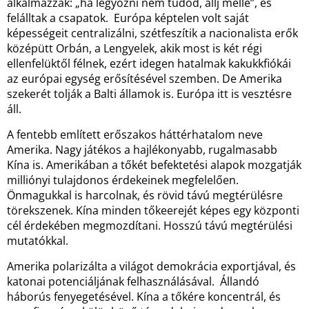
alkalmazzák: „ha legyőzni nem tudod, állj mellé”, és
felálltak a csapatok. Európa képtelen volt saját
képességeit centralizálni, szétfeszítik a nacionalista erők
középütt Orbán, a Lengyelek, akik most is két régi
ellenfelüktől félnek, ezért idegen hatalmak kakukkfiókái
az európai egység erősítésével szemben. De Amerika
szekerét tolják a Balti államok is. Európa itt is vesztésre
áll.
A fentebb említett erőszakos háttérhatalom neve
Amerika. Nagy játékos a hajlékonyabb, rugalmasabb
Kína is. Amerikában a tőkét befektetési alapok mozgatják
milliónyi tulajdonos érdekeinek megfelelően.
Önmagukkal is harcolnak, és rövid távú megtérülésre
törekszenek. Kína minden tőkeerejét képes egy központi
cél érdekében megmozdítani. Hosszú távú megtérülési
mutatókkal.
Amerika polarizálta a világot demokrácia exportjával, és
katonai potenciáljának felhasználásával. Állandó
háborús fenyegetésével. Kína a tőkére koncentrál, és