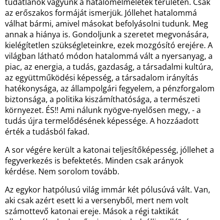
tudatlanok vagyunk a hatalomelméletek területén. Csak
az erőszakos formáját ismerjük. Jóllehet hatalommá
válhat bármi, amivel másokat befolyásolni tudunk. Meg
annak a hiánya is. Gondoljunk a szeretet megvonására,
kielégítetlen szükségleteinkre, ezek mozgósító erejére. A
világban látható módon hatalommá vált a nyersanyag, a
piac, az energia, a tudás, gazdaság, a társadalmi kultúra,
az együttműködési képesség, a társadalom irányítás
hatékonysága, az állampolgári fegyelem, a pénzforgalom
biztonsága, a politika kiszámíthatósága, a természeti
környezet. ÉS!! Ami nálunk nyögve-nyelősen megy, - a
tudás újra termelődésének képessége. A hozzáadott
érték a tudásból fakad.
A sor végére került a katonai teljesítőképesség, jóllehet a
fegyverkezés is befektetés. Minden csak arányok
kérdése. Nem sorolom tovább.
Az egykor hatpólusú világ immár két pólusúvá vált. Van,
aki csak azért esett ki a versenyből, mert nem volt
számottevő katonai ereje. Mások a régi taktikát