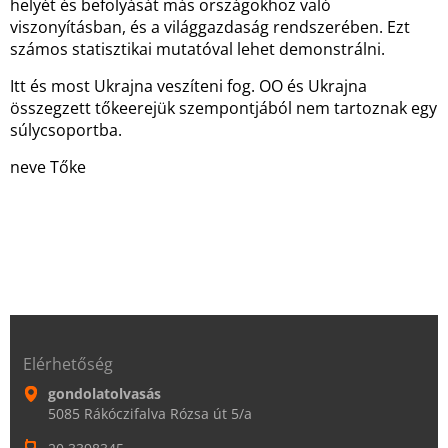
helyét és befolyását más országokhoz való
viszonyításban, és a világgazdaság rendszerében. Ezt
számos statisztikai mutatóval lehet demonstrálni.
Itt és most Ukrajna veszíteni fog. OO és Ukrajna
összegzett tőkeerejük szempontjából nem tartoznak egy
súlycsoportba.
neve Tőke
Elérhetőség
gondolatolvasás
5085 Rákóczifalva Rózsa út 5/a