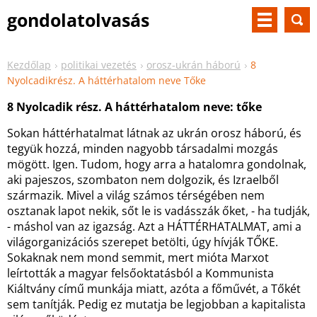
gondolatolvasás
Kezdőlap
politikai vezetés
orosz-ukrán háború
8
Nyolcadikrész. A háttérhatalom neve Tőke
8 Nyolcadik rész. A háttérhatalom neve: tőke
Sokan háttérhatalmat látnak az ukrán orosz háború, és
tegyük hozzá, minden nagyobb társadalmi mozgás
mögött. Igen. Tudom, hogy arra a hatalomra gondolnak,
aki pajeszos, szombaton nem dolgozik, és Izraelből
származik. Mivel a világ számos térségében nem
osztanak lapot nekik, sőt le is vadásszák őket, - ha tudják,
- máshol van az igazság. Azt a HÁTTÉRHATALMAT, ami a
világorganizációs szerepet betölti, úgy hívják TŐKE.
Sokaknak nem mond semmit, mert mióta Marxot
leírtották a magyar felsőoktatásból a Kommunista
Kiáltvány című munkája miatt, azóta a főművét, a Tőkét
sem tanítják. Pedig ez mutatja be legjobban a kapitalista