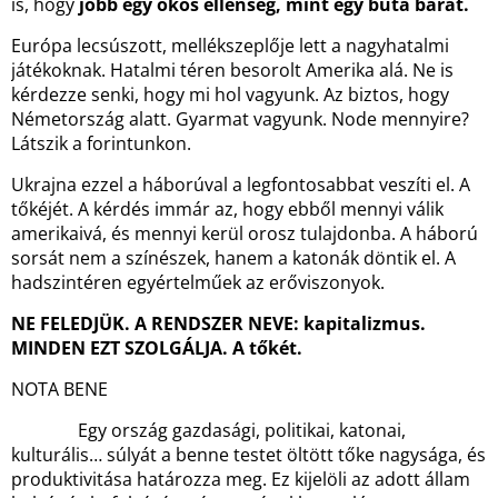
is, hogy
jobb egy okos ellenség, mint egy buta barát.
Európa lecsúszott, mellékszeplője lett a nagyhatalmi
játékoknak. Hatalmi téren besorolt Amerika alá. Ne is
kérdezze senki, hogy mi hol vagyunk. Az biztos, hogy
Németország alatt. Gyarmat vagyunk. Node mennyire?
Látszik a forintunkon.
Ukrajna ezzel a háborúval a legfontosabbat veszíti el. A
tőkéjét. A kérdés immár az, hogy ebből mennyi válik
amerikaivá, és mennyi kerül orosz tulajdonba. A háború
sorsát nem a színészek, hanem a katonák döntik el. A
hadszintéren egyértelműek az erőviszonyok.
NE FELEDJÜK. A RENDSZER NEVE: kapitalizmus.
MINDEN EZT SZOLGÁLJA. A t
ő
két.
NOTA BENE
Egy ország gazdasági, politikai, katonai,
kulturális… súlyát a benne testet öltött tőke nagysága, és
produktivitása határozza meg. Ez kijelöli az adott állam