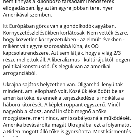
nem finnyás a különböző társadalmi rendszerek
elfogadásban. Így aztán egyre jobban teret nyer
Amerikával szemben.
Itt Európában görcs van a gondolkodók agyában.
Környezetészlelésükben korlátosak. Nem vették észre,
hogy közvetlen környezetükben - az elmúlt években -
miként vált egyre szorosabbá Kína, és OO
kapcsolatrendszere. Azt sem látják, hogy a világ 2/3
része mellettük áll. A liberalizmus - kultúrájuktól idegen
politikai konstrukció. És elegük van az amerikai
arroganciából.
Ukrajna sajátos helyzetben van. Oligarchái lenyúltak
mindent, ami ellopható volt. Közéjük ékelődött be az
amerikai tőke, és ennek a terjeszkedése is indikálta a
háború kitörését. A képlet roppant egyszerű. Minél
nagyobb a káosz, annál inkább megnő a tőke
mozgástere, mert nincs, ami szabályozná a működését.
Amerika bevásárolta magát Ukrajnába, ezt a folyamatot
a Biden mögött álló tőke is gyorsította. Most kármentés