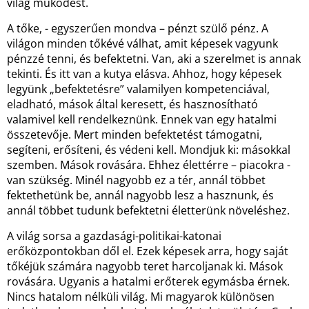
világ működést.
A tőke, - egyszerűen mondva – pénzt szülő pénz. A
világon minden tőkévé válhat, amit képesek vagyunk
pénzzé tenni, és befektetni. Van, aki a szerelmet is annak
tekinti. És itt van a kutya elásva. Ahhoz, hogy képesek
legyünk „befektetésre” valamilyen kompetenciával,
eladható, mások által keresett, és hasznosítható
valamivel kell rendelkeznünk. Ennek van egy hatalmi
összetevője. Mert minden befektetést támogatni,
segíteni, erősíteni, és védeni kell. Mondjuk ki: másokkal
szemben. Mások rovására. Ehhez élettérre – piacokra -
van szükség. Minél nagyobb ez a tér, annál többet
fektethetünk be, annál nagyobb lesz a hasznunk, és
annál többet tudunk befektetni életterünk növeléshez.
A világ sorsa a gazdasági-politikai-katonai
erőközpontokban dől el. Ezek képesek arra, hogy saját
tőkéjük számára nagyobb teret harcoljanak ki. Mások
rovására. Ugyanis a hatalmi erőterek egymásba érnek.
Nincs hatalom nélküli világ. Mi magyarok különösen