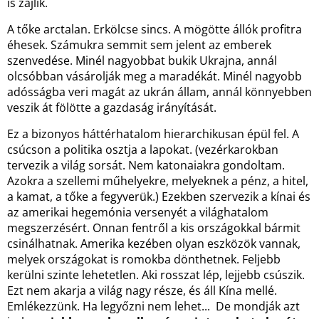
is zajlik.
A tőke arctalan. Erkölcse sincs. A mögötte állók profitra
éhesek. Számukra semmit sem jelent az emberek
szenvedése. Minél nagyobbat bukik Ukrajna, annál
olcsóbban vásárolják meg a maradékát. Minél nagyobb
adósságba veri magát az ukrán állam, annál könnyebben
veszik át fölötte a gazdaság irányítását.
Ez a bizonyos háttérhatalom hierarchikusan épül fel. A
csúcson a politika osztja a lapokat. (vezérkarokban
tervezik a világ sorsát. Nem katonaiakra gondoltam.
Azokra a szellemi műhelyekre, melyeknek a pénz, a hitel,
a kamat, a tőke a fegyverük.) Ezekben szervezik a kínai és
az amerikai hegemónia versenyét a világhatalom
megszerzésért. Onnan fentről a kis országokkal bármit
csinálhatnak. Amerika kezében olyan eszközök vannak,
melyek országokat is romokba dönthetnek. Feljebb
kerülni szinte lehetetlen. Aki rosszat lép, lejjebb csúszik.
Ezt nem akarja a világ nagy része, és áll Kína mellé.
Emlékezzünk. Ha legyőzni nem lehet... De mondják azt