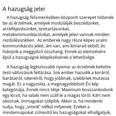
A hazugság jelei
A hazugság felismerésében központi szerepet töltenek
be az érzelmek, amelyek modulálják beszédünket,
arckifejezésünket, testtartásunkat,
metakommunikációnkat, amelyek jelen vannak minden
rezdülésünkben. Az emberek nagy része képes uralni
kommunikációs jeleit, ám van, ami kimarad ebből, és
hiányzik a meggyőző összhang. Ennek az elemzésére
épül a hazugságok leleplezésének a lehetősége.
A hazugság legbiztosabb nyoma: az érzelmek keltette
testi változások feltárása. Sok ember hazudik a koráról,
barátairól, sikereiről, hogy jobbnak, szebbnek mutassa
magát. Ez a nagyzolás, a megnagyobbított Én kép
kategóriája. Ennek nincs tétje. Maximum bosszankodunk
egy kicsit, ha valaki nem száll le a magas lóról. Kárt nem
okoznak, önmagukat szépítik. Akkor is, ha mindenki
tudja, hogy „smink” nélkül milyenek. Ezeket a
mindennapokat színesítő kis hazugságokat elhallgatjuk,