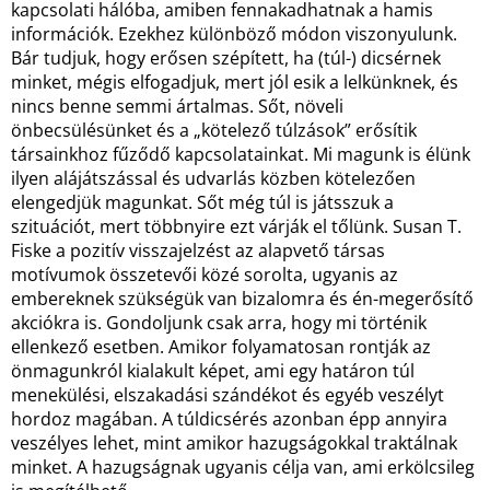
kapcsolati hálóba, amiben fennakadhatnak a hamis
információk. Ezekhez különböző módon viszonyulunk.
Bár tudjuk, hogy erősen szépített, ha (túl-) dicsérnek
minket, mégis elfogadjuk, mert jól esik a lelkünknek, és
nincs benne semmi ártalmas. Sőt, növeli
önbecsülésünket és a „kötelező túlzások” erősítik
társainkhoz fűződő kapcsolatainkat. Mi magunk is élünk
ilyen alájátszással és udvarlás közben kötelezően
elengedjük magunkat. Sőt még túl is játsszuk a
szituációt, mert többnyire ezt várják el tőlünk. Susan T.
Fiske a pozitív visszajelzést az alapvető társas
motívumok összetevői közé sorolta, ugyanis az
embereknek szükségük van bizalomra és én-megerősítő
akciókra is. Gondoljunk csak arra, hogy mi történik
ellenkező esetben. Amikor folyamatosan rontják az
önmagunkról kialakult képet, ami egy határon túl
menekülési, elszakadási szándékot és egyéb veszélyt
hordoz magában. A túldicsérés azonban épp annyira
veszélyes lehet, mint amikor hazugságokkal traktálnak
minket. A hazugságnak ugyanis célja van, ami erkölcsileg