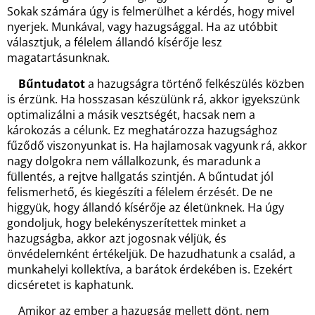
Sokak számára úgy is felmerülhet a kérdés, hogy mivel
nyerjek. Munkával, vagy hazugsággal. Ha az utóbbit
választjuk, a félelem állandó kísérője lesz
magatartásunknak.
Bűntudatot
a hazugságra történő felkészülés közben
is érzünk. Ha hosszasan készülünk rá, akkor igyekszünk
optimalizálni a másik vesztségét, hacsak nem a
károkozás a célunk. Ez meghatározza hazugsághoz
fűződő viszonyunkat is. Ha hajlamosak vagyunk rá, akkor
nagy dolgokra nem vállalkozunk, és maradunk a
füllentés, a rejtve hallgatás szintjén. A bűntudat jól
felismerhető, és kiegészíti a félelem érzését. De ne
higgyük, hogy állandó kísérője az életünknek. Ha úgy
gondoljuk, hogy belekényszerítettek minket a
hazugságba, akkor azt jogosnak véljük, és
önvédelemként értékeljük. De hazudhatunk a család, a
munkahelyi kollektíva, a barátok érdekében is. Ezekért
dicséretet is kaphatunk.
Amikor az ember a hazugság mellett dönt, nem