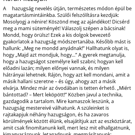
A hazugság nevelés útján, természetes módon épül be
magatartásmintáinkba. Szülői felszólításra kezdjük:
Mosolyogj a nénire! Köszönd meg az ajándékot! Dicsérd
meg a mami süteményét! Válaszolj szépen a bácsinak!
Mondd, hogy örülsz! Ezek a kis dolgok bevezető
gyakorlatok a hazugság módszertanába. Később mást is
hallunk: „Meg ne mondd anyádnak!” Hallhatunk olyat is,
hogy „Majd azt mondjuk, hogy…” A gyerek megtanulja,
hogy a hazugságot személyre kell szabni; hogyan kell
előadni lazán; milyen előnyei vannak, és milyen
hátrányai lehetnek. Rájön, hogy azt kell mondani, amit a
másik hallani szeretne – és úgy, ahogy azt a másik
elvárja. Mindez már az óvodában is tetten érhető. „Miért
bántottad? – Mert leköpött!” Közben javul a technika,
gazdagodik a tartalom. Mire kamaszok leszünk, a
hazugság mestereivé válhatunk. A szüleinket is
rajtakapjuk néhány hazugságon, és ha zavaros
körülmények között élünk, elsajátítjuk azt az eszköztárat,
amit csak finomítanunk kell, mert lesz mit elhallgatnunk,
kimagyaráznunk, letagadnunk, megmásítanunk: