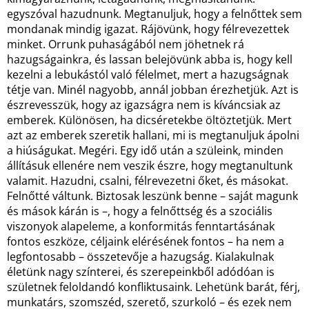
egyszóval hazudnunk. Megtanuljuk, hogy a felnőttek sem
mondanak mindig igazat. Rájövünk, hogy félrevezettek
minket. Orrunk puhaságából nem jöhetnek rá
hazugságainkra, és lassan belejövünk abba is, hogy kell
kezelni a lebukástól való félelmet, mert a hazugságnak
tétje van. Minél nagyobb, annál jobban érezhetjük. Azt is
észrevesszük, hogy az igazságra nem is kíváncsiak az
emberek. Különösen, ha dicséretekbe öltöztetjük. Mert
azt az emberek szeretik hallani, mi is megtanuljuk ápolni
a hiúságukat. Megéri. Egy idő után a szüleink, minden
állításuk ellenére nem veszik észre, hogy megtanultunk
valamit. Hazudni, csalni, félrevezetni őket, és másokat.
Felnőtté váltunk. Biztosak leszünk benne – saját magunk
és mások kárán is –, hogy a felnőttség és a szociális
viszonyok alapeleme, a konformitás fenntartásának
fontos eszköze, céljaink elérésének fontos – ha nem a
legfontosabb – összetevője a hazugság. Kialakulnak
életünk nagy színterei, és szerepeinkből adódóan is
születnek feloldandó konfliktusaink. Lehetünk barát, férj,
munkatárs, szomszéd, szerető, szurkoló – és ezek nem