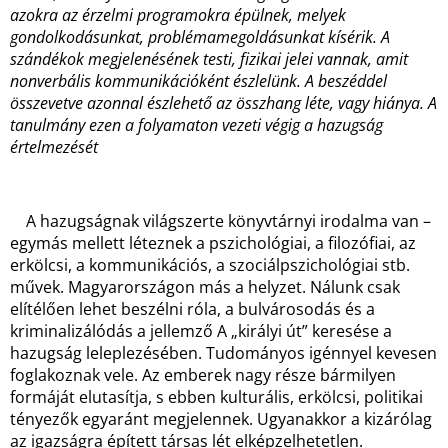
azokra az érzelmi programokra épülnek, melyek
gondolkodásunkat, problémamegoldásunkat kísérik. A
szándékok megjelenésének testi, fizikai jelei vannak, amit
nonverbális kommunikációként észlelünk. A beszéddel
összevetve azonnal észlehető az összhang léte, vagy hiánya. A
tanulmány ezen a folyamaton vezeti végig a hazugság
értelmezését
A hazugságnak világszerte könyvtárnyi irodalma van –
egymás mellett léteznek a pszichológiai, a filozófiai, az
erkölcsi, a kommunikációs, a szociálpszichológiai stb.
művek. Magyarországon más a helyzet. Nálunk csak
elítélően lehet beszélni róla, a bulvárosodás és a
kriminalizálódás a jellemző A „királyi út” keresése a
hazugság leleplezésében. Tudományos igénnyel kevesen
foglakoznak vele. Az emberek nagy része bármilyen
formáját elutasítja, s ebben kulturális, erkölcsi, politikai
tényezők egyaránt megjelennek. Ugyanakkor a kizárólag
az igazságra épített társas lét elképzelhetetlen.