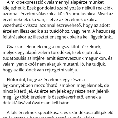
A mikroexpressziók valamennyi alapérzelmünket
kifejezhetik. Ezek gondolati szabályozás nélküli reakciók,
azonnali érzelmi válaszok a külső stimulusokra. Mivel az
érzelmeknek oka van, illetve az érzelmek okokra
vezethetők vissza, azonnal észrevehető, hogy az adott
érzelem illeszkedik a szituációhoz, vagy nem. A hazudság
feltárásakor az illesztetlenségnek okaira kell figyelnünk..
Gyakran jelennek meg a megszakított érzelmek,
melyek egy alapérzelem töredékei, Ezek eljutnak a
tudatosulás szintjére, amit észreveszünk magunkon, és
valamilyen okból nem akarjuk mutatni. Jó, ha tudjuk,
hogy az illetőnek van rejtegetni valója.
Előfordul, hogy az érzelmek egy része a
legkönnyebben mozdítható izmokon megjelennek, de
nincs kísérő jel. Az érzelem jelek egy része nem jelenik
meg. Így több érzelem is összekeverhető, ennek a
detektálásával óvatosan kell bánni.
A fals érzelmek specifikusak, és szándékosa állítják elő