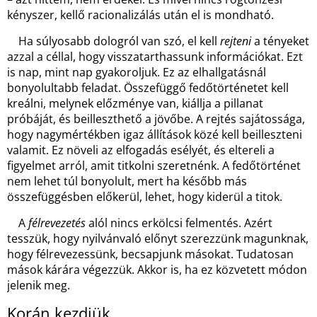
kényszer, kellő racionalizálás után el is mondható.
Ha súlyosabb dologról van szó, el kell
rejteni
a tényeket
azzal a céllal, hogy visszatarthassunk információkat. Ezt
is nap, mint nap gyakoroljuk. Ez az elhallgatásnál
bonyolultabb feladat. Összefüggő fedőtörténetet kell
kreálni, melynek előzménye van, kiállja a pillanat
próbáját, és beilleszthető a jövőbe. A rejtés sajátossága,
hogy nagymértékben igaz állítások közé kell beilleszteni
valamit. Ez növeli az elfogadás esélyét, és eltereli a
figyelmet arról, amit titkolni szeretnénk. A fedőtörténet
nem lehet túl bonyolult, mert ha később más
összefüggésben előkerül, lehet, hogy kiderül a titok.
A
félrevezetés
alól nincs erkölcsi felmentés. Azért
tesszük, hogy nyilvánvaló előnyt szerezzünk magunknak,
hogy félrevezessünk, becsapjunk másokat. Tudatosan
mások kárára végezzük. Akkor is, ha ez közvetett módon
jelenik meg.
Korán kezdjük