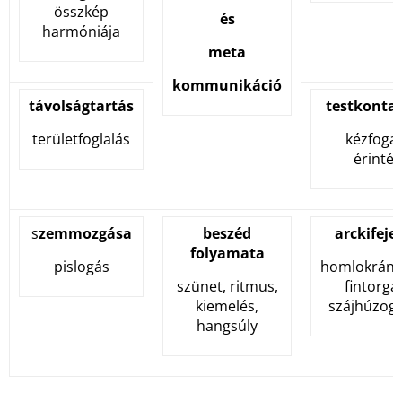
összkép
és
harmóniája
meta
kommunikáció
távolságtartás
testkonta
területfoglalás
kézfogás
érintés
s
zemmozgása
beszéd
arckifeje
folyamata
pislogás
homlokránc
szünet, ritmus,
fintorgá
kiemelés,
szájhúzog
hangsúly