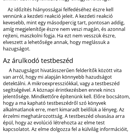
Az időzítés hiányosságai felfedéséhez észre kell
vennünk a kezdeti reakció jeleit. A kezdeti reakció
kevesebb, mint egy másodpercig tart, pontosan addig,
amíg megjelenítője észre nem veszi magán, és azonnal
rejteni, maszkolni fogja. Ha ezt nem vesszük észre,
elveszett a lehetősége annak, hogy meglássuk a
hazugságot.
Az árulkodó testbeszéd
A hazugságot hivatásszerűen felderítők között vita
van arról, hogy mi alapján könnyebb hazudságot
detektálni. A mikroexpressziókkal, vagy a testbeszéd
segítségével. A köznapi érintkezésben ennek nincs
jelentősége. Mindkettőre építenünk kell. Előre bocsátom,
hogy a ma kapható testbeszédről szó könyvek
alkalmatlanok erre, mert kimaradt belőlük a lényeg. Az
érzelmi meghatározottság. A testbeszéd olvasása arra
épül, hogy az evolúció létrehozta az elme test
kapcsolatot. Az elme dolgozza fel a külvilág információit,