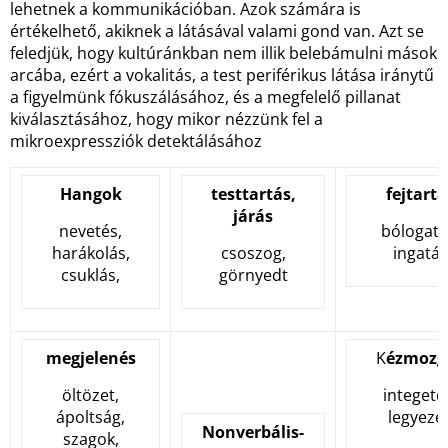
lehetnek a kommunikációban. Azok számára is
értékelhető, akiknek a látásával valami gond van. Azt se
feledjük, hogy kultúránkban nem illik belebámulni mások
arcába, ezért a vokalitás, a test periférikus látása iránytű
a figyelmünk fókuszálásához, és a megfelelő pillanat
kiválasztásához, hogy mikor nézzünk fel a
mikroexpressziók detektálásához
Hangok
testtartás,
fejtartá
járás
nevetés,
bólogatá
harákolás,
csoszog,
ingatás
csuklás,
görnyedt
megjelenés
K
ézmozg
öltözet,
integeté
ápoltság,
legyezé
Nonverbális-
szagok,