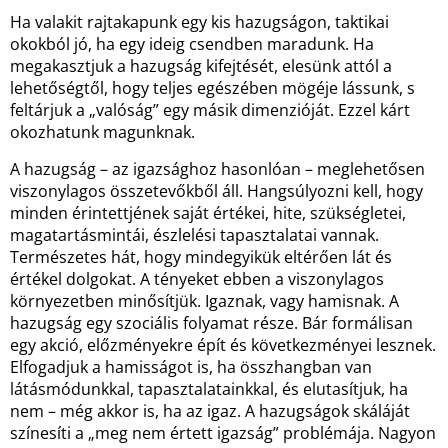
Ha valakit rajtakapunk egy kis hazugságon, taktikai
okokból jó, ha egy ideig csendben maradunk. Ha
megakasztjuk a hazugság kifejtését, elesünk attól a
lehetőségtől, hogy teljes egészében mögéje lássunk, s
feltárjuk a „valóság” egy másik dimenzióját. Ezzel kárt
okozhatunk magunknak.
A hazugság – az igazsághoz hasonlóan – meglehetősen
viszonylagos összetevőkből áll. Hangsúlyozni kell, hogy
minden érintettjének saját értékei, hite, szükségletei,
magatartásmintái, észlelési tapasztalatai vannak.
Természetes hát, hogy mindegyikük eltérően lát és
értékel dolgokat. A tényeket ebben a viszonylagos
környezetben minősítjük. Igaznak, vagy hamisnak. A
hazugság egy szociális folyamat része. Bár formálisan
egy akció, előzményekre épít és következményei lesznek.
Elfogadjuk a hamisságot is, ha összhangban van
látásmódunkkal, tapasztalatainkkal, és elutasítjuk, ha
nem – még akkor is, ha az igaz. A hazugságok skáláját
színesíti a „meg nem értett igazság” problémája. Nagyon