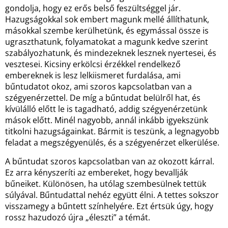
gondolja, hogy ez erős belső feszültséggel jár.
Hazugságokkal sok embert magunk mellé állíthatunk,
másokkal szembe kerülhetünk, és egymással össze is
ugraszthatunk, folyamatokat a magunk kedve szerint
szabályozhatunk, és mindezeknek lesznek nyertesei, és
vesztesei. Kicsiny erkölcsi érzékkel rendelkező
embereknek is lesz lelkiismeret furdalása, ami
bűntudatot okoz, ami szoros kapcsolatban van a
szégyenérzettel. De míg a bűntudat belülről hat, és
kívülálló előtt le is tagadható, addig szégyenérzetünk
mások előtt. Minél nagyobb, annál inkább igyekszünk
titkolni hazugságainkat. Bármit is teszünk, a legnagyobb
feladat a megszégyenülés, és a szégyenérzet elkerülése.
A bűntudat szoros kapcsolatban van az okozott kárral.
Ez arra kényszeríti az embereket, hogy bevallják
bűneiket. Különösen, ha utólag szembesülnek tettük
súlyával. Bűntudattal nehéz együtt élni. A tettes sokszor
visszamegy a bűntett színhelyére. Ezt értsük úgy, hogy
rossz hazudozó újra „éleszti” a témát.