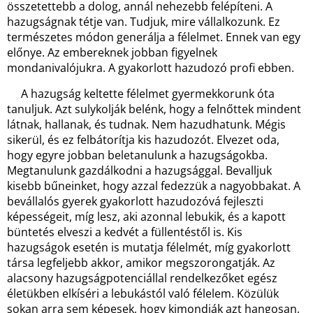
összetettebb a dolog, annál nehezebb felépíteni. A
hazugságnak tétje van. Tudjuk, mire vállalkozunk. Ez
természetes módon generálja a félelmet. Ennek van egy
előnye. Az embereknek jobban figyelnek
mondanivalójukra. A gyakorlott hazudozó profi ebben.
A hazugság keltette félelmet gyermekkorunk óta
tanuljuk. Azt sulykolják belénk, hogy a felnőttek mindent
látnak, hallanak, és tudnak. Nem hazudhatunk. Mégis
sikerül, és ez felbátorítja kis hazudozót. Elvezet oda,
hogy egyre jobban beletanulunk a hazugságokba.
Megtanulunk gazdálkodni a hazugsággal. Bevalljuk
kisebb bűneinket, hogy azzal fedezzük a nagyobbakat. A
bevállalós gyerek gyakorlott hazudozóvá fejleszti
képességeit, míg lesz, aki azonnal lebukik, és a kapott
büntetés elveszi a kedvét a füllentéstől is. Kis
hazugságok esetén is mutatja félelmét, míg gyakorlott
társa legfeljebb akkor, amikor megszorongatják. Az
alacsony hazugságpotenciállal rendelkezőket egész
életükben elkíséri a lebukástól való félelem. Közülük
sokan arra sem képesek, hogy kimondják azt hangosan,