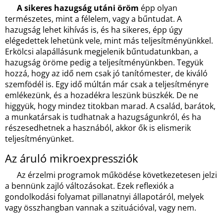
A
sikeres
hazugság utáni öröm
épp olyan
természetes, mint a félelem, vagy a bűntudat. A
hazugság lehet kihívás is, és ha sikeres, épp úgy
elégedettek lehetünk vele, mint más teljesítményünkkel.
Erkölcsi alapállásunk megjelenik bűntudatunkban, a
hazugság öröme pedig a teljesítményünkben. Tegyük
hozzá, hogy az idő nem csak jó tanítómester, de kiváló
szemfödél is. Egy idő múltán már csak a teljesítményre
emlékezünk, és a hozadékra leszünk büszkék. De ne
higgyük, hogy mindez titokban marad. A család, barátok,
a munkatársak is tudhatnak a hazugságunkról, és ha
részesedhetnek a hasznából, akkor ők is elismerik
teljesítményünket.
Az áruló mikroexpressziók
Az érzelmi programok működése következetesen jelzi
a bennünk zajló változásokat. Ezek reflexiók a
gondolkodási folyamat pillanatnyi állapotáról, melyek
vagy összhangban vannak a szituációval, vagy nem.