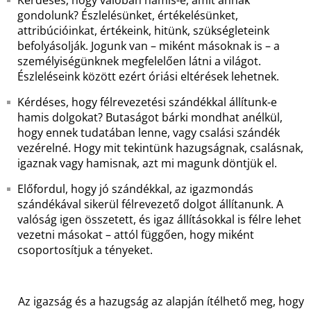
Kérdéses, hogy valóban hamis-e, amit annak
gondolunk? Észlelésünket, értékelésünket,
attribúcióinkat, értékeink, hitünk, szükségleteink
befolyásolják. Jogunk van – miként másoknak is – a
személyiségünknek megfelelően látni a világot.
Észleléseink között ezért óriási eltérések lehetnek.
Kérdéses, hogy félrevezetési szándékkal állítunk-e
hamis dolgokat? Butaságot bárki mondhat anélkül,
hogy ennek tudatában lenne, vagy csalási szándék
vezérelné. Hogy mit tekintünk hazugságnak, csalásnak,
igaznak vagy hamisnak, azt mi magunk döntjük el.
Előfordul, hogy jó szándékkal, az igazmondás
szándékával sikerül félrevezető dolgot állítanunk. A
valóság igen összetett, és igaz állításokkal is félre lehet
vezetni másokat – attól függően, hogy miként
csoportosítjuk a tényeket.
Az igazság és a hazugság az alapján ítélhető meg, hogy