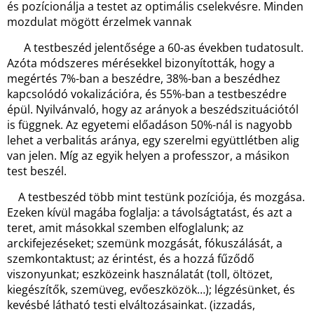
és pozícionálja a testet az optimális cselekvésre. Minden
mozdulat mögött érzelmek vannak
A testbeszéd jelentősége a 60-as években tudatosult.
Azóta módszeres mérésekkel bizonyították, hogy a
megértés 7%-ban a beszédre, 38%-ban a beszédhez
kapcsolódó vokalizációra, és 55%-ban a testbeszédre
épül. Nyilvánvaló, hogy az arányok a beszédszituációtól
is függnek. Az egyetemi előadáson 50%-nál is nagyobb
lehet a verbalitás aránya, egy szerelmi együttlétben alig
van jelen. Míg az egyik helyen a professzor, a másikon
test beszél.
A testbeszéd több mint testünk pozíciója, és mozgása.
Ezeken kívül magába foglalja: a távolságtatást, és azt a
teret, amit másokkal szemben elfoglalunk; az
arckifejezéseket; szemünk mozgását, fókuszálását, a
szemkontaktust; az érintést, és a hozzá fűződő
viszonyunkat; eszközeink használatát (toll, öltözet,
kiegészítők, szemüveg, evőeszközök…); légzésünket, és
kevésbé látható testi elváltozásainkat. (izzadás,