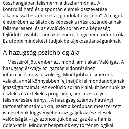
összhangjában felismerni a diszharmóniát. A
kontrollálható és a spontán elemek összevetése
alkalmassá tesz minket a „gondolatolvasásra”. A maguk
életterében az állatok is képesek a másik szándékainak
felismerésére, és az evolúció során ez a képesség
fejlődött tovább – annak ellenére, hogy nem tudunk róla.
Ez utóbbi minősítést tudjuk be tájékozatlanságunknak.
A hazugság pszichológiája
Messziről jött ember azt mond, amit akar. Való igaz. A
hazugság és/vagy az igazság eldöntéséhez
információkra van szükség. Minél jobban ismerünk
valakit, annál könnyebben fejthetjük fel mondandójának
igazságtartalmát. Az evolúció során kialakult bennünk az
észlelés és értékelés programja, ami a veszélyek
felismerésére irányul. A hazugság számos hátrányt
tartogathat számunkra, ezért a korábban megszerzett
ismereteink függvényében vizsgáljuk az észlelések
valódiságát – így azonosítjuk be az igaz és a hamis
dolgokat is. Mindent beépítünk egy történet-logikai