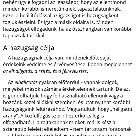
nehéz úgy elfogadni az igazságot, hogy az ellentmond
minden korábbi ismeretünknek, tapasztalatunknak.
Ezzel a beállítódással az igazságot is hazugságként
fogjuk észlelni. Ez igaz a másik oldalra is. Minden
hazugságot elfogadunk, ha az összhangban van korábbi
tapasztalatainkkal
A hazugság célja
A hazugságnak célja van: mindenekelőtt saját
érdekeink védelme és érvényesítése. Ebben megjelenhet
az elhallgatás, a rejtés, és a félrevezetés
.
Az
elhallgatás
gyakran előfordul – vannak dolgok,
melyeket mások számára érdektelennek tartunk. De azt
is gondolhatjuk, hogy felhasználható ellenünk vagy a
hozzánk közel állókkal szemben, és utat nyithat korábbi
hazugságaink feltárásához. Megtanultuk, hogy „hallgatni
arany”. A közfelfogás szerint ez erkölcsileg is
elfogadható. Ha rajtakapnak minket, máris kész a
sztereotip felelet: elfeledtem – nem tartottam fontosnak
– azt hittem, nem érdekel. És mivel nincs rögtönzési