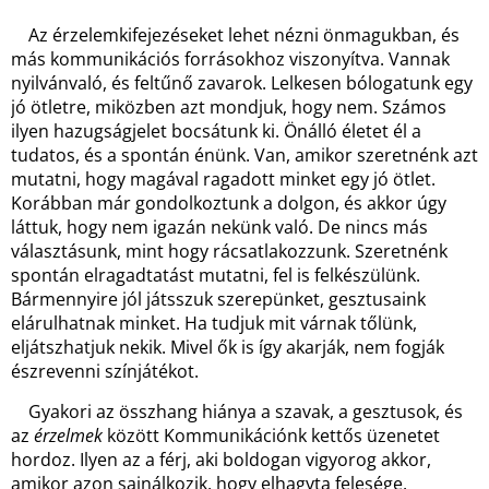
Az érzelemkifejezéseket lehet nézni önmagukban, és
más kommunikációs forrásokhoz viszonyítva. Vannak
nyilvánvaló, és feltűnő zavarok. Lelkesen bólogatunk egy
jó ötletre, miközben azt mondjuk, hogy nem. Számos
ilyen hazugságjelet bocsátunk ki. Önálló életet él a
tudatos, és a spontán énünk. Van, amikor szeretnénk azt
mutatni, hogy magával ragadott minket egy jó ötlet.
Korábban már gondolkoztunk a dolgon, és akkor úgy
láttuk, hogy nem igazán nekünk való. De nincs más
választásunk, mint hogy rácsatlakozzunk. Szeretnénk
spontán elragadtatást mutatni, fel is felkészülünk.
Bármennyire jól játsszuk szerepünket, gesztusaink
elárulhatnak minket. Ha tudjuk mit várnak tőlünk,
eljátszhatjuk nekik. Mivel ők is így akarják, nem fogják
észrevenni színjátékot.
Gyakori az összhang hiánya a szavak, a gesztusok, és
az
érzelmek
között Kommunikációnk kettős üzenetet
hordoz. Ilyen az a férj, aki boldogan vigyorog akkor,
amikor azon sajnálkozik, hogy elhagyta felesége.