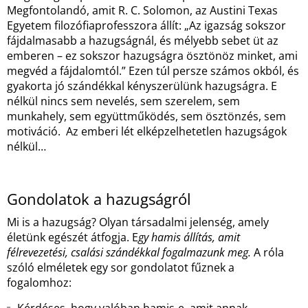
Megfontolandó, amit R. C. Solomon, az Austini Texas
Egyetem filozófiaprofesszora állít: „Az igazság sokszor
fájdalmasabb a hazugságnál, és mélyebb sebet üt az
emberen – ez sokszor hazugságra ösztönöz minket, ami
megvéd a fájdalomtól.” Ezen túl persze számos okból, és
gyakorta jó szándékkal kényszerülünk hazugságra. E
nélkül nincs sem nevelés, sem szerelem, sem
munkahely, sem együttműködés, sem ösztönzés, sem
motiváció. Az emberi lét elképzelhetetlen hazugságok
nélkül…
Gondolatok a hazugságról
Mi is a hazugság? Olyan társadalmi jelenség, amely
életünk egészét átfogja. E
gy hamis állítás, amit
félrevezetési, csalási szándékkal fogalmazunk meg.
A róla
szóló elméletek egy sor gondolatot fűznek a
fogalomhoz: