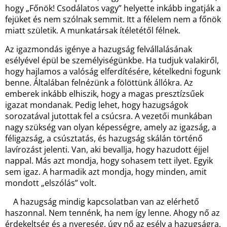
hogy „Főnök! Csodálatos vagy” helyette inkább ingatják a
fejüket és nem szólnak semmit. Itt a félelem nem a főnök
miatt születik. A munkatársak ítéletétől félnek.
Az igazmondás igénye a hazugság felvállalásának
esélyével épül be személyiségünkbe. Ha tudjuk valakiről,
hogy hajlamos a valóság elferdítésére, kételkedni fogunk
benne. Általában felnézünk a fölöttünk állókra. Az
emberek inkább elhiszik, hogy a magas presztízsűek
igazat mondanak. Pedig lehet, hogy hazugságok
sorozatával jutottak fel a csúcsra. A vezetői munkában
nagy szükség van olyan képességre, amely az igazság, a
féligazság, a csúsztatás, és hazugság skálán történő
lavírozást jelenti. Van, aki bevallja, hogy hazudott éjjel
nappal. Más azt mondja, hogy sohasem tett ilyet. Egyik
sem igaz. A harmadik azt mondja, hogy minden, amit
mondott „elszólás” volt.
A hazugság mindig kapcsolatban van az elérhető
haszonnal. Nem tennénk, ha nem így lenne. Ahogy nő az
érdekeltség és a nyereség, úgy nő az esély a hazugságra.