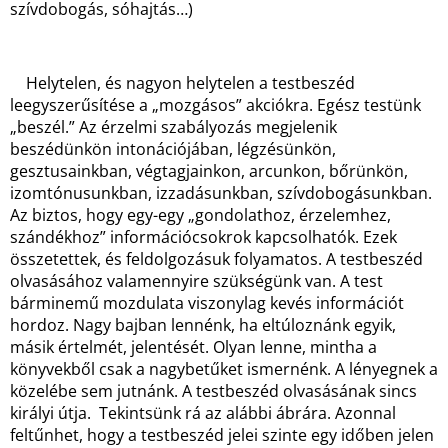
szívdobogás, sóhajtás…)
Helytelen, és nagyon helytelen a testbeszéd
leegyszerűsítése a „mozgásos” akciókra. Egész testünk
„beszél.” Az érzelmi szabályozás megjelenik
beszédünkön intonációjában, légzésünkön,
gesztusainkban, végtagjainkon, arcunkon, bőrünkön,
izomtónusunkban, izzadásunkban, szívdobogásunkban.
Az biztos, hogy egy-egy „gondolathoz, érzelemhez,
szándékhoz” információcsokrok kapcsolhatók. Ezek
összetettek, és feldolgozásuk folyamatos. A testbeszéd
olvasásához valamennyire szükségünk van. A test
bárminemű mozdulata viszonylag kevés információt
hordoz. Nagy bajban lennénk, ha eltúloznánk egyik,
másik értelmét, jelentését. Olyan lenne, mintha a
könyvekből csak a nagybetűket ismernénk. A lényegnek a
közelébe sem jutnánk. A testbeszéd olvasásának sincs
királyi útja. Tekintsünk rá az alábbi ábrára. Azonnal
feltűnhet, hogy a testbeszéd jelei szinte egy időben jelen