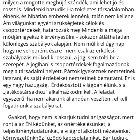
milyen a mögötte megbújó szándék, ami lehet jó és
rossz is. Mindenki hazudik. Ha tökéletes társadalomban
élnénk, és hibátlan emberek lennénk, talán nem kellene.
Ám világunkat egyéni szükségletek célok és
csoportérdekek, határozzák meg Mindenki a maga
módján igyekszik érvényesülni – sokszor átláthatatlan,
különleges szabályok alapján. Nem múlik el úgy nap,
hogy ne vehetnénk észre - nem csak az erkölcsi
szabályozás működik rosszul, a jogi sem tölti be a
szerepét. A jogiban is csoportérdekek fogalmazódnak
meg a társadalmi helyett. Pártok igyekeznek nemzetinek
látszani, és saját érdekeiket nemzetinek bemutatni. Ez is
egy nagy hazugság. Érdekosztott világban élünk, s a
„játékostársakhoz” alkalmazkodni kell. A feladat
egyszerű: ha nem akarunk állandóan veszíteni, el kell
fogadnunk a szabályokat.
Gyakori, hogy nem is akarjuk tudni az igazságot, mert
rontja az ÉN képünket, az önértékelésünket, a
teljesítménytudatunkat, a világról alkotott nézeteinket,
környezetünkhöz fűződő kapcsolatainkat. Bár tudjuk,