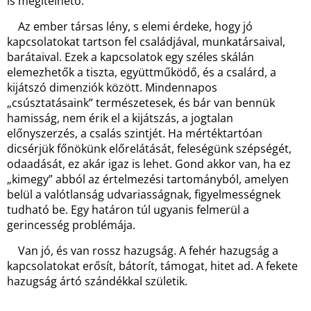
is megítélhető.
Az ember társas lény, s elemi érdeke, hogy jó
kapcsolatokat tartson fel családjával, munkatársaival,
barátaival. Ezek a kapcsolatok egy széles skálán
elemezhetők a tiszta, együttműködő, és a csalárd, a
kijátszó dimenziók között. Mindennapos
„csúsztatásaink” természetesek, és bár van bennük
hamisság, nem érik el a kijátszás, a jogtalan
előnyszerzés, a csalás szintjét. Ha mértéktartóan
dicsérjük főnökünk előrelátását, feleségünk szépségét,
odaadását, ez akár igaz is lehet. Gond akkor van, ha ez
„kimegy” abból az értelmezési tartományból, amelyen
belül a valótlanság udvariasságnak, figyelmességnek
tudható be. Egy határon túl ugyanis felmerül a
gerincesség problémája.
Van jó, és van rossz hazugság. A fehér hazugság a
kapcsolatokat erősít, bátorít, támogat, hitet ad. A fekete
hazugság ártó szándékkal születik.