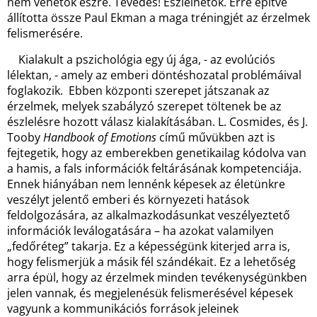
nem vehetők észre. Tévedés! Észlelhetők. Erre építve
állította össze Paul Ekman a maga tréningjét az érzelmek
felismerésére.
Kialakult a pszichológia egy új ága, - az evolúciós
lélektan, - amely az emberi döntéshozatal problémáival
foglakozik. Ebben központi szerepet játszanak az
érzelmek, melyek szabályzó szerepet töltenek be az
észlelésre hozott válasz kialakításában. L. Cosmides, és J.
Tooby
Handbook of Emotions
című művükben azt is
fejtegetik, hogy az emberekben genetikailag kódolva van
a hamis, a fals információk feltárásának kompetenciája.
Ennek hiányában nem lennénk képesek az életünkre
veszélyt jelentő emberi és környezeti hatások
feldolgozására, az alkalmazkodásunkat veszélyeztető
információk leválogatására – ha azokat valamilyen
„fedőréteg” takarja. Ez a képességünk kiterjed arra is,
hogy felismerjük a másik fél szándékait. Ez a lehetőség
arra épül, hogy az érzelmek minden tevékenységünkben
jelen vannak, és megjelenésük felismerésével képesek
vagyunk a kommunikációs források jeleinek