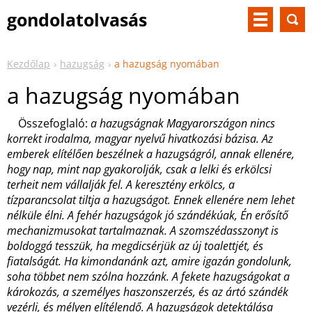
gondolatolvasás
Kezdőlap
hazugság
a hazugság nyomában
a hazugság nyomában
Összefoglaló:
a hazugságnak Magyarországon nincs
korrekt irodalma, magyar nyelvű hivatkozási bázisa. Az
emberek elítélően beszélnek a hazugságról, annak ellenére,
hogy nap, mint nap gyakorolják, csak a lelki és erkölcsi
terheit nem vállalják fel. A keresztény erkölcs, a
tízparancsolat tiltja a hazugságot. Ennek ellenére nem lehet
nélküle élni. A fehér hazugságok jó szándékúak, Én erősítő
mechanizmusokat tartalmaznak. A szomszédasszonyt is
boldoggá tesszük, ha megdicsérjük az új toalettjét, és
fiatalságát. Ha kimondanánk azt, amire igazán gondolunk,
soha többet nem szólna hozzánk. A fekete hazugságokat a
károkozás, a személyes haszonszerzés, és az ártó szándék
vezérli, és mélyen elítélendő. A hazugságok detektálása