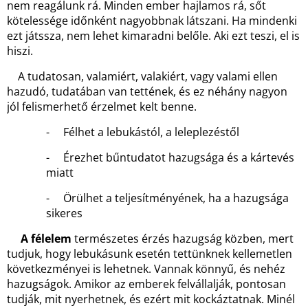
nem reagálunk rá. Minden ember hajlamos rá, sőt
kötelessége időnként nagyobbnak látszani. Ha mindenki
ezt játssza, nem lehet kimaradni belőle. Aki ezt teszi, el is
hiszi.
A tudatosan, valamiért, valakiért, vagy valami ellen
hazudó, tudatában van tettének, és ez néhány nagyon
jól felismerhető érzelmet kelt benne.
- Félhet a lebukástól, a leleplezéstől
- Érezhet bűntudatot hazugsága és a kártevés
miatt
- Örülhet a teljesítményének, ha a hazugsága
sikeres
A félelem
természetes érzés hazugság közben, mert
tudjuk, hogy lebukásunk esetén tettünknek kellemetlen
következményei is lehetnek. Vannak könnyű, és nehéz
hazugságok. Amikor az emberek felvállalják, pontosan
tudják, mit nyerhetnek, és ezért mit kockáztatnak. Minél