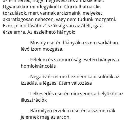
az érintettek, hogy megtévesszék a másik felet.
Ugyanakkor mindegyiknél előfordulhatnak kis
torzulások, mert vannak arcizmaink, melyeket
akaratlagosan nehezen, vagy nem tudunk mozgatni.
Ezek „elindításához” szükség van az átélt, igaz
érzelemre. Az észlelhető hiányok:
- Mosoly esetén hiányzik a szem sarkában
lévő izom mozgása.
- Félelem és szomorúság esetén hiányos a
homlokráncolás
- Negatív érzelmekhez nem kapcsolódik az
izzadás, a légzési ütem változása
- Lelkesedés esetén nincsenek a helyükön az
illusztrációk
- Bármilyen érzelem esetén asszimetriák
jelennek meg az arcon.