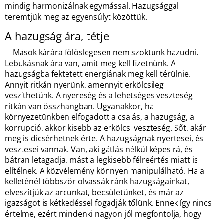
mindig harmonizálnak egymással. Hazugsággal
teremtjük meg az egyensúlyt közöttük.
A hazugság ára, tétje
Mások kárára fölöslegesen nem szoktunk hazudni.
Lebukásnak ára van, amit meg kell fizetnünk. A
hazugságba fektetett energiának meg kell térülnie.
Annyit ritkán nyerünk, amennyit erkölcsileg
veszíthetünk. A nyereség és a lehetséges veszteség
ritkán van összhangban. Ugyanakkor, ha
környezetünkben elfogadott a csalás, a hazugság, a
korrupció, akkor kisebb az erkölcsi veszteség. Sőt, akár
meg is dicsérhetnek érte. A hazugságnak nyertesei, és
vesztesei vannak. Van, aki gátlás nélkül képes rá, és
bátran letagadja, mást a legkisebb félreértés miatt is
elítélnek. A közvélemény könnyen manipulálható. Ha a
kelleténél többször olvassák ránk hazugságainkat,
elveszítjük az arcunkat, becsületünket, és már az
igazságot is kétkedéssel fogadják tőlünk. Ennek így nincs
értelme, ezért mindenki nagyon jól megfontolja, hogy