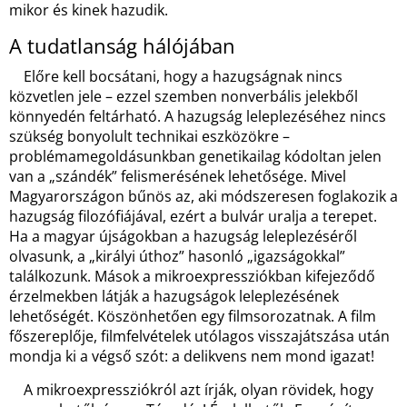
mikor és kinek hazudik.
A tudatlanság hálójában
Előre kell bocsátani, hogy a hazugságnak nincs
közvetlen jele – ezzel szemben nonverbális jelekből
könnyedén feltárható. A hazugság leleplezéséhez nincs
szükség bonyolult technikai eszközökre –
problémamegoldásunkban genetikailag kódoltan jelen
van a „szándék” felismerésének lehetősége. Mivel
Magyarországon bűnös az, aki módszeresen foglakozik a
hazugság filozófiájával, ezért a bulvár uralja a terepet.
Ha a magyar újságokban a hazugság leleplezéséről
olvasunk, a „királyi úthoz” hasonló „igazságokkal”
találkozunk. Mások a mikroexpressziókban kifejeződő
érzelmekben látják a hazugságok leleplezésének
lehetőségét. Köszönhetően egy filmsorozatnak. A film
főszereplője, filmfelvételek utólagos visszajátszása után
mondja ki a végső szót: a delikvens nem mond igazat!
A mikroexpressziókról azt írják, olyan rövidek, hogy