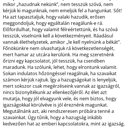
mikor „hazudnak nekünk”, nem tesszük szóvá, nem
kérjük ki magunknak, nem emeljük fel a hangunkat. Sőt!
Ha azt tapasztaljuk, hogy valaki hazudik, erősen
meggondoljuk, hogy egyáltalán reagálunk-e rá.
Előfordulhat, hogy valamit félreértettünk, és ha szóvá
tesszük, viselnünk kell a következményeit. Ráadásul
vannak élethelyzetek, amikor „le kell nyelnünk a békát”.
Főnökünkre nem olvashatjuk rá következetlenségét,
mert hamar az utcára kerülünk. Ha meg szeretnénk
őrizni egy kapcsolatot, jól tesszük, ha csendben
maradunk. Ha szólunk, lehet, hogy elrontunk valamit.
Sokan indulatos hőzöngéssel reagálnak, ha szavaikat
számon kérjük rajtuk. Így a hazugságokat is lenyeljük,
mert sokszor csak megérzéseink vannak az igazságról,
nincs bizonyítékunk az ellenkezőjéről. Az élet azt
mutatja, hogy jól elvagyunk vele, és nem biztos, hogy
igazságokkal körülvéve is jól éreznénk magunkat.
Megutálnánk azt, aki rendszeresen próbára tenné a
szavainkat. Úgy tűnik, hogy a hazugság inkább
kedvezően hat az emberi kapcsolatokra, mint az igazság.