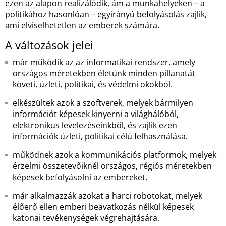
ezen az alapon realizálódik, ám a munkahelyeken – a
politikához hasonlóan – egyirányú befolyásolás zajlik,
ami elviselhetetlen az emberek számára.
A változások jelei
már működik az az informatikai rendszer, amely
országos méretekben életünk minden pillanatát
követi, üzleti, politikai, és védelmi okokból.
elkészültek azok a szoftverek, melyek bármilyen
információt képesek kinyerni a világhálóból,
elektronikus levelezéseinkből, és zajlik ezen
információk üzleti, politikai célú felhasználása.
működnek azok a kommunikációs platformok, melyek
érzelmi összetevőiknél országos, régiós méretekben
képesek befolyásolni az embereket.
már alkalmazzák azokat a harci robotokat, melyek
élőerő ellen emberi beavatkozás nélkül képesek
katonai tevékenységek végrehajtására.