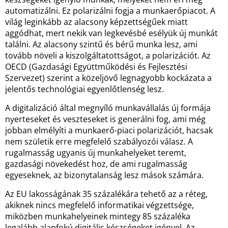
automatizálni. Ez polarizálni fogja a munkaerőpiacot. A
világ leginkább az alacsony képzettségűek miatt
aggódhat, mert nekik van legkevésbé esélyük új munkát
találni. Az alacsony szintű és bérű munka lesz, ami
tovább növeli a kiszolgáltatottságot, a polarizációt. Az
OECD (Gazdasági Együttműködési és Fejlesztési
Szervezet) szerint a közeljövő legnagyobb kockázata a
jelentős technológiai egyenlőtlenség lesz.
A digitalizáció által megnyíló munkavállalás új formája
nyerteseket és veszteseket is generálni fog, ami még
jobban elmélyíti a munkaerő-piaci polarizációt, hacsak
nem születik erre megfelelő szabályozói válasz. A
rugalmasság ugyanis új munkahelyeket teremt,
gazdasági növekedést hoz, de ami rugalmasság
egyeseknek, az bizonytalanság lesz mások számára.
Az EU lakosságának 35 százalékára tehető az a réteg,
akiknek nincs megfelelő informatikai végzettsége,
miközben munkahelyeinek mintegy 85 százaléka
legalább alapfokú digitális készségeket igényel. Az