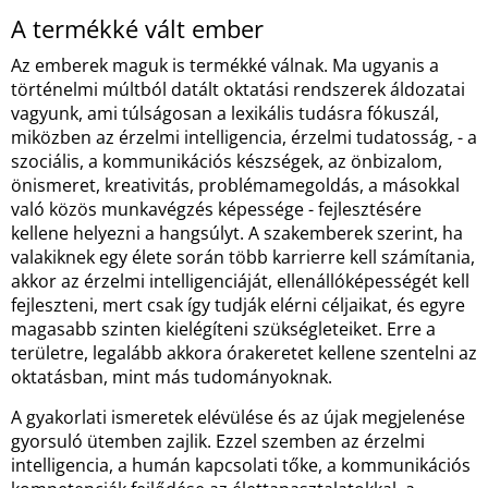
A termékké vált ember
Az emberek maguk is termékké válnak. Ma ugyanis a
történelmi múltból datált oktatási rendszerek áldozatai
vagyunk, ami túlságosan a lexikális tudásra fókuszál,
miközben az érzelmi intelligencia, érzelmi tudatosság, - a
szociális, a kommunikációs készségek, az önbizalom,
önismeret, kreativitás, problémamegoldás, a másokkal
való közös munkavégzés képessége - fejlesztésére
kellene helyezni a hangsúlyt. A szakemberek szerint, ha
valakiknek egy élete során több karrierre kell számítania,
akkor az érzelmi intelligenciáját, ellenállóképességét kell
fejleszteni, mert csak így tudják elérni céljaikat, és egyre
magasabb szinten kielégíteni szükségleteiket. Erre a
területre, legalább akkora órakeretet kellene szentelni az
oktatásban, mint más tudományoknak.
A gyakorlati ismeretek elévülése és az újak megjelenése
gyorsuló ütemben zajlik. Ezzel szemben az érzelmi
intelligencia, a humán kapcsolati tőke, a kommunikációs