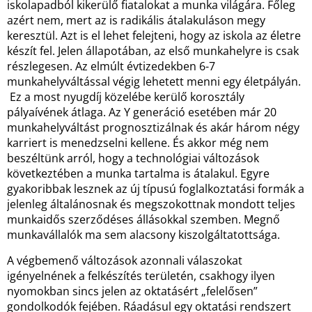
iskolapadból kikerülő fiatalokat a munka világára. Főleg
azért nem, mert az is radikális átalakuláson megy
keresztül. Azt is el lehet felejteni, hogy az iskola az életre
készít fel. Jelen állapotában, az első munkahelyre is csak
részlegesen. Az elmúlt évtizedekben 6-7
munkahelyváltással végig lehetett menni egy életpályán.
Ez a most nyugdíj közelébe kerülő korosztály
pályaívének átlaga. Az Y generáció esetében már 20
munkahelyváltást prognosztizálnak és akár három négy
karriert is menedzselni kellene. És akkor még nem
beszéltünk arról, hogy a technológiai változások
következtében a munka tartalma is átalakul. Egyre
gyakoribbak lesznek az új típusú foglalkoztatási formák a
jelenleg általánosnak és megszokottnak mondott teljes
munkaidős szerződéses állásokkal szemben. Megnő
munkavállalók ma sem alacsony kiszolgáltatottsága.
A végbemenő változások azonnali válaszokat
igényelnének a felkészítés területén, csakhogy ilyen
nyomokban sincs jelen az oktatásért „felelősen”
gondolkodók fejében. Ráadásul egy oktatási rendszert