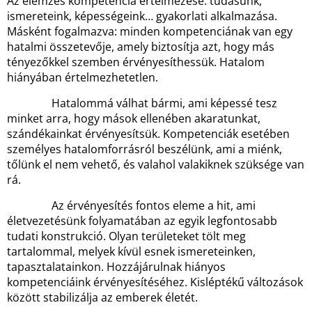
Az elemzés kompetencia értelmezése: tudásunk,
ismereteink, képességeink… gyakorlati alkalmazása.
Másként fogalmazva: minden kompetenciának van egy
hatalmi összetevője, amely biztosítja azt, hogy más
tényezőkkel szemben érvényesíthessük. Hatalom
hiányában értelmezhetetlen.
Hatalommá válhat bármi, ami képessé tesz
minket arra, hogy mások ellenében akaratunkat,
szándékainkat érvényesítsük. Kompetenciák esetében
személyes hatalomforrásról beszélünk, ami a miénk,
tőlünk el nem vehető, és valahol valakiknek szüksége van
rá.
Az érvényesítés fontos eleme a hit, ami
életvezetésünk folyamatában az egyik legfontosabb
tudati konstrukció. Olyan területeket tölt meg
tartalommal, melyek kívül esnek ismereteinken,
tapasztalatainkon. Hozzájárulnak hiányos
kompetenciáink érvényesítéséhez. Kisléptékű változások
között stabilizálja az emberek életét.