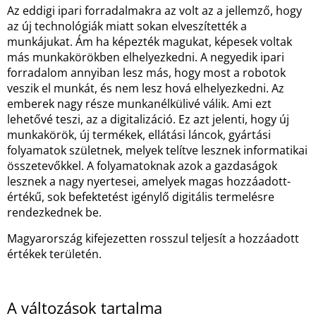
Az eddigi ipari forradalmakra az volt az a jellemző, hogy
az új technológiák miatt sokan elveszítették a
munkájukat. Ám ha képezték magukat, képesek voltak
más munkakörökben elhelyezkedni. A negyedik ipari
forradalom annyiban lesz más, hogy most a robotok
veszik el munkát, és nem lesz hová elhelyezkedni. Az
emberek nagy része munkanélkülivé válik. Ami ezt
lehetővé teszi, az a digitalizáció. Ez azt jelenti, hogy új
munkakörök, új termékek, ellátási láncok, gyártási
folyamatok születnek, melyek telítve lesznek informatikai
összetevőkkel. A folyamatoknak azok a gazdaságok
lesznek a nagy nyertesei, amelyek magas hozzáadott-
értékű, sok befektetést igénylő digitális termelésre
rendezkednek be.
Magyarország kifejezetten rosszul teljesít a hozzáadott
értékek területén.
A változások tartalma