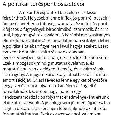
A politikai töréspont összetevői
Amikor töréspontról beszélünk, az kissé
félreérthető. Helyesebb lenne inflexiós pontról beszélni,
ám az érhetetlen a többség számára. Az inflexiós pont
kifejezés a függvények birodalmából származik, és arra
utal, hogy megváltozik valami. A korábbi mozgásirányok
elmozdulnak valahová. A társadalomban sok ilyen lehet.
A politika általában figyelmen kívül hagyja ezeket. Ezért
évtizedek óta nincs változás az oktatásban,
egészségügyben, kultúrában, de a közlekedésben sem.
Ezek a mozgások mindig mutatnak valahová, és
mögöttük ott van az elégedetlenség, és a változások
iránti igény. A magam korosztály láthatta szocializmus
amortizációját. Óriási tévedés lenne egy két tényezőre
leegyszerűsíteni a folyamatokat. Nem a lánglelkű
forradalmárok szerepe nagy, hanem egy
rendszeramortizációs folyamat eredményeként értünk
el ide ahol vagyunk. A jelenlegi sem jó, mert újjáéleszti a
régit, a diktatúrát, ezért nem lebecsülendő az inflexiós
folyamatok hatása. Ezek egyszer valahol, valamikor