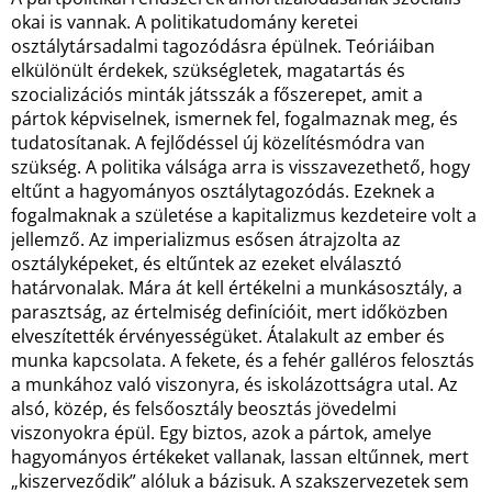
okai is vannak. A politikatudomány keretei
osztálytársadalmi tagozódásra épülnek. Teóriáiban
elkülönült érdekek, szükségletek, magatartás és
szocializációs minták játsszák a főszerepet, amit a
pártok képviselnek, ismernek fel, fogalmaznak meg, és
tudatosítanak. A fejlődéssel új közelítésmódra van
szükség. A politika válsága arra is visszavezethető, hogy
eltűnt a hagyományos osztálytagozódás. Ezeknek a
fogalmaknak a születése a kapitalizmus kezdeteire volt a
jellemző. Az imperializmus esősen átrajzolta az
osztályképeket, és eltűntek az ezeket elválasztó
határvonalak. Mára át kell értékelni a munkásosztály, a
parasztság, az értelmiség definícióit, mert időközben
elveszítették érvényességüket. Átalakult az ember és
munka kapcsolata. A fekete, és a fehér galléros felosztás
a munkához való viszonyra, és iskolázottságra utal. Az
alsó, közép, és felsőosztály beosztás jövedelmi
viszonyokra épül. Egy biztos, azok a pártok, amelye
hagyományos értékeket vallanak, lassan eltűnnek, mert
„kiszerveződik” alóluk a bázisuk. A szakszervezetek sem