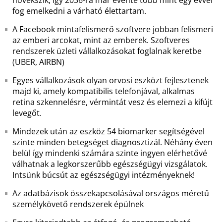
növekszik, így 2036-ra már évente több mint egy évvel
fog emelkedni a várható élettartam.
A Facebook mintafelismerő szoftvere jobban felismeri
az emberi arcokat, mint az emberek. Szoftveres
rendszerek üzleti vállalkozásokat foglalnak keretbe
(UBER, AIRBN)
Egyes vállalkozások olyan orvosi eszközt fejlesztenek
majd ki, amely kompatibilis telefonjával, alkalmas
retina szkennelésre, vérmintát vesz és elemezi a kifújt
levegőt.
Mindezek után az eszköz 54 biomarker segítségével
szinte minden betegséget diagnosztizál. Néhány éven
belül így mindenki számára szinte ingyen elérhetővé
válhatnak a legkorszerűbb egészségügyi vizsgálatok.
Intsünk búcsút az egészségügyi intézményeknek!
Az adatbázisok összekapcsolásával országos méretű
személykövető rendszerek épülnek