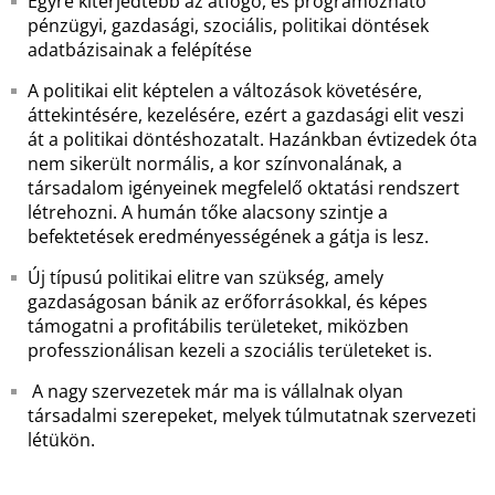
Egyre kiterjedtebb az átfogó, és programozható
pénzügyi, gazdasági, szociális, politikai döntések
adatbázisainak a felépítése
A politikai elit képtelen a változások követésére,
áttekintésére, kezelésére, ezért a gazdasági elit veszi
át a politikai döntéshozatalt. Hazánkban évtizedek óta
nem sikerült normális, a kor színvonalának, a
társadalom igényeinek megfelelő oktatási rendszert
létrehozni. A humán tőke alacsony szintje a
befektetések eredményességének a gátja is lesz.
Új típusú politikai elitre van szükség, amely
gazdaságosan bánik az erőforrásokkal, és képes
támogatni a profitábilis területeket, miközben
professzionálisan kezeli a szociális területeket is.
A nagy szervezetek már ma is vállalnak olyan
társadalmi szerepeket, melyek túlmutatnak szervezeti
létükön.