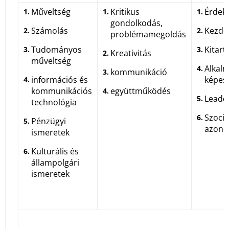
Műveltség
Kritikus
Érdek
gondolkodás,
Számolás
Kezde
problémamegoldás
Tudományos
Kitart
Kreativitás
műveltség
Alkal
kommunikáció
információs és
képes
kommunikációs
együttműködés
Leade
technológia
Szociá
Pénzügyi
azono
ismeretek
Kulturális és
állampolgári
ismeretek