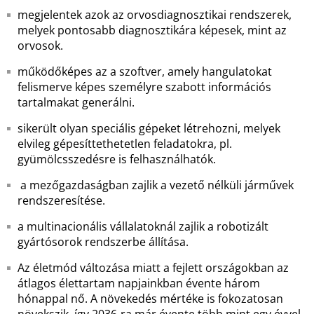
megjelentek azok az orvosdiagnosztikai rendszerek,
melyek pontosabb diagnosztikára képesek, mint az
orvosok.
működőképes az a szoftver, amely hangulatokat
felismerve képes személyre szabott információs
tartalmakat generálni.
sikerült olyan speciális gépeket létrehozni, melyek
elvileg gépesíttethetetlen feladatokra, pl.
gyümölcsszedésre is felhasználhatók.
a mezőgazdaságban zajlik a vezető nélküli járművek
rendszeresítése.
a multinacionális vállalatoknál zajlik a robotizált
gyártósorok rendszerbe állítása.
Az életmód változása miatt a fejlett országokban az
átlagos élettartam napjainkban évente három
hónappal nő. A növekedés mértéke is fokozatosan