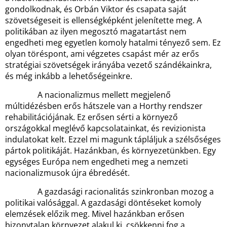
gondolkodnak, és Orbán Viktor és csapata saját
szövetségeseit is ellenségképként jelenítette meg. A
politikában az ilyen megosztó magatartást nem
engedheti meg egyetlen komoly hatalmi tényező sem. Ez
olyan töréspont, ami végzetes csapást mér az erős
stratégiai szövetségek irányába vezető szándékainkra,
és még inkább a lehetőségeinkre.
A nacionalizmus mellett megjelenő
múltidézésben erős hátszele van a Horthy rendszer
rehabilitációjának. Ez erősen sérti a környező
országokkal meglévő kapcsolatainkat, és revizionista
indulatokat kelt. Ezzel mi magunk tápláljuk a szélsőséges
pártok politikáját. Hazánkban, és környezetünkben. Egy
egységes Európa nem engedheti meg a nemzeti
nacionalizmusok újra ébredését.
A gazdasági racionalitás szinkronban mozog a
politikai valósággal. A gazdasági döntéseket komoly
elemzések előzik meg. Mivel hazánkban erősen
bizonytalan környezet alakul ki, csökkenni fog a