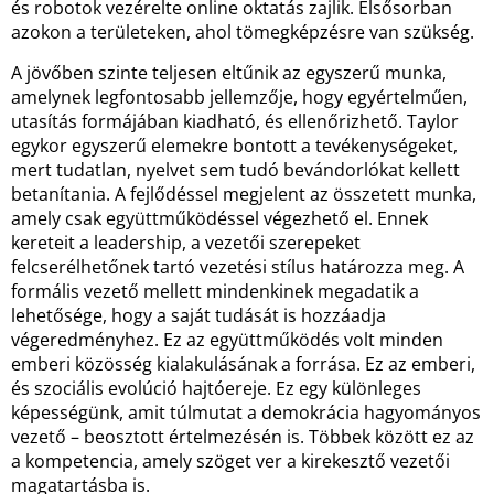
és robotok vezérelte online oktatás zajlik. Elsősorban
azokon a területeken, ahol tömegképzésre van szükség.
A jövőben szinte teljesen eltűnik az egyszerű munka,
amelynek legfontosabb jellemzője, hogy egyértelműen,
utasítás formájában kiadható, és ellenőrizhető. Taylor
egykor egyszerű elemekre bontott a tevékenységeket,
mert tudatlan, nyelvet sem tudó bevándorlókat kellett
betanítania. A fejlődéssel megjelent az összetett munka,
amely csak együttműködéssel végezhető el. Ennek
kereteit a leadership, a vezetői szerepeket
felcserélhetőnek tartó vezetési stílus határozza meg. A
formális vezető mellett mindenkinek megadatik a
lehetősége, hogy a saját tudását is hozzáadja
végeredményhez. Ez az együttműködés volt minden
emberi közösség kialakulásának a forrása. Ez az emberi,
és szociális evolúció hajtóereje. Ez egy különleges
képességünk, amit túlmutat a demokrácia hagyományos
vezető – beosztott értelmezésén is. Többek között ez az
a kompetencia, amely szöget ver a kirekesztő vezetői
magatartásba is.