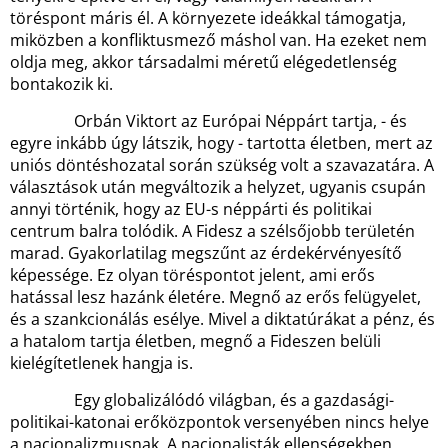
töréspont máris él. A környezete ideákkal támogatja,
miközben a konfliktusmező máshol van. Ha ezeket nem
oldja meg, akkor társadalmi méretű elégedetlenség
bontakozik ki.
Orbán Viktort az Európai Néppárt tartja, - és
egyre inkább úgy látszik, hogy - tartotta életben, mert az
uniós döntéshozatal során szükség volt a szavazatára. A
választások után megváltozik a helyzet, ugyanis csupán
annyi történik, hogy az EU-s néppárti és politikai
centrum balra tolódik. A Fidesz a szélsőjobb területén
marad. Gyakorlatilag megszűnt az érdekérvényesítő
képessége. Ez olyan töréspontot jelent, ami erős
hatással lesz hazánk életére. Megnő az erős felügyelet,
és a szankcionálás esélye. Mivel a diktatúrákat a pénz, és
a hatalom tartja életben, megnő a Fideszen belüli
kielégítetlenek hangja is.
Egy globalizálódó világban, és a gazdasági-
politikai-katonai erőközpontok versenyében nincs helye
a nacionalizmusnak. A nacionalisták ellenségekben