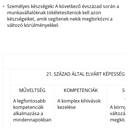
Személyes készségek
:
A következő évszázad során a
munkavállalóknak tökéletesíteniük kell azon
készségeiket, amik segítenek nekik megbirkózni a
változó körülményekkel.
21. SZÁZAD ÁLTAL ELVÁRT KÉPESSÉGE
MŰVELTSÉG
KOMPETENCIÁK
SZ
J
A legfontosabb
A komplex kihívások
kompetenciák
kezelése
A körny
alkalmazása a
változás
mindennapokban
megköze