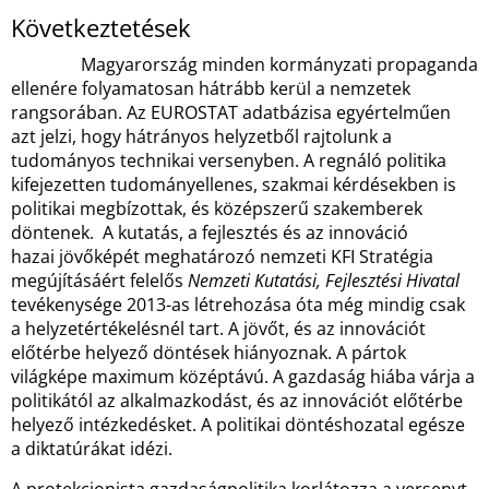
Következtetések
Magyarország minden kormányzati propaganda
ellenére folyamatosan hátrább kerül a nemzetek
rangsorában. Az EUROSTAT adatbázisa egyértelműen
azt jelzi, hogy hátrányos helyzetből rajtolunk a
tudományos technikai versenyben. A regnáló politika
kifejezetten tudományellenes, szakmai kérdésekben is
politikai megbízottak, és középszerű szakemberek
döntenek. A kutatás, a fejlesztés és az innováció
hazai jövőképét meghatározó nemzeti KFI Stratégia
megújításáért felelős
Nemzeti Kutatási, Fejlesztési
Hivatal
tevékenysége 2013-as létrehozása óta még mindig csak
a helyzetértékelésnél tart. A jövőt, és az innovációt
előtérbe helyező döntések hiányoznak. A pártok
világképe maximum középtávú. A gazdaság hiába várja a
politikától az alkalmazkodást, és az innovációt előtérbe
helyező intézkedésket. A politikai döntéshozatal egésze
a diktatúrákat idézi.