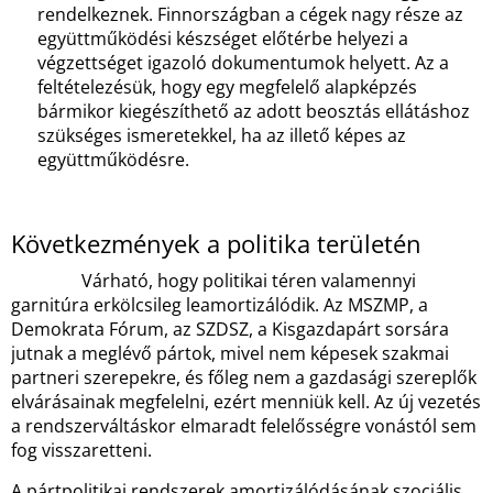
rendelkeznek. Finnországban a cégek nagy része az
együttműködési készséget előtérbe helyezi a
végzettséget igazoló dokumentumok helyett. Az a
feltételezésük, hogy egy megfelelő alapképzés
bármikor kiegészíthető az adott beosztás ellátáshoz
szükséges ismeretekkel, ha az illető képes az
együttműködésre.
Következmények a politika területén
Várható, hogy politikai téren valamennyi
garnitúra erkölcsileg leamortizálódik. Az MSZMP, a
Demokrata Fórum, az SZDSZ, a Kisgazdapárt sorsára
jutnak a meglévő pártok, mivel nem képesek szakmai
partneri szerepekre, és főleg nem a gazdasági szereplők
elvárásainak megfelelni, ezért menniük kell. Az új vezetés
a rendszerváltáskor elmaradt felelősségre vonástól sem
fog visszaretteni.
A pártpolitikai rendszerek amortizálódásának szociális