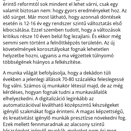
érintő reformtól sok mindent el lehet várni, csak egy
valamit biztosan nem: hogy gyors eredményeket hoz. Az
idő sürget. Már most látható, hogy azonnali döntések
esetén is 12-16 év egy rendszer szintű változtatás első
kibocsátása. Ezzel szemben tudott, hogy a változások
kritikus része 10 éven belül fog lezajlani. És ekkor még
semmi sem történt a felnőttképzés területén. Az új
követelmények korosztályokat fognak lehetetlen
helyzetbe hozni, ugyanis a ma végzettek túlnyomó
többségének hiányos a felkészítése.
A munka világát befolyásolja, hogy a dekádon túli
években a jelenlegi állások 70-80 százaléka feleslegessé
fog válni. Számos új munkakör létesül majd, de az még
kérdéses, hogyan fognak tudni a munkavállalók
elhelyezkedni. A digitalizáció leginkább az
automatizációval kiváltható középszintű készségeket
igénylő szakmákat fogja érinteni. A magas képzettségű,
és kreativitást igénylő munkák presztízse növekedni fog.
Ezek mellett fennmaradnak az alacsony szintű
készségeket igénylő munkák, melyeket nem éri meg