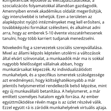
kompetenciák fejlődése az élettapasztalatokkal, a
szocializációs folyamatokkal állandóan gazdagodik.
Amennyiben ennek akadémikus oldalát megerősítjük,
úgy intenzívebbé is tehetjük. Ezen a területen az
alapképzést nyújtó intézményeket meg kell erősíteni, a
továbbképzési formákat szélesíteni, és alkalmat adni
arra, hogy az emberek 5-10 évente visszatérhessenek
tanulni, hogy több karriert tudjanak menedzselni.
Növekedni fog a szervezetek szociális szerepvállalása.
Mivel az állami képzés képtelen utolérni a változások
által elvárt színvonalat, a munkaadók már ma is sokkal
nagyobb felelősséget vállalnak abban, hogy
munkatársaikat képezzék. Az individualizálódott
munkahelyek, és a specifikus ismeretek szükségessége
azt eredményezi, hogy költséghatékonyabb a már
jelentős helyismerettel rendelkezők belső képzése, mint
egy új munkavállaló betanítása. A helyismeret, a már
említett személyes hatalom egyik forrása. Az ember
együttműködése révén maga is az üzlet részévé válik.
Ezzel együtt rá is záródik munkahelyének virtuális ajtaja.