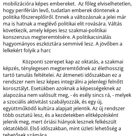
mobilizációra képes embereket. Az főleg elviselhetetlen,
hogy periférián levő, tudatlan emberek döntenek a
politika főszereplőiről. Ennek a változásnak a jelei már
ma is hatnak a meglévő politikai elit rovására. Váltás
következik, amely képes lesz szakmai-politikai
konszenzus megteremtésére. A politikacsinálás
hagyományos eszköztára semmivé lesz. A jövőben a
lelkekért folyik a harc
Központi szerepet kap az oktatás, a szakmai
képzés, ténylegesen megteremtődnek az élethosszig
tartó tanulás feltételei. Az átmeneti időszakban ez a
rendszer nem lesz képes integrálni a jelenlegi felnőtt
korosztályt. Esetükben azoknak a képességeknek az
alapozása nem valósult meg, - és esély sincs rá, - melyek
a szociális aktivitást szabályozzák, és egy új,
együttműködő kultúra alapjait jelentik. Az új rendszer
több osztatú lesz, és a kezdetekben elitképzésként
jelenik meg, mert óriási hiányok lesznek felkészült
oktatókból. Első időszakban, mint üzleti lehetőség a
tehetősek számára.