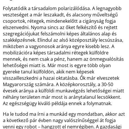
Folytatódik a társadalom polarizálódása. A legnagyobb
veszteséget a már leszakadt, és alacsony műveltségű
csoportok, rétegek, mindenekelőtt a cigányság fogja
elszenvedni. Nyoma sincs az őket felkészítő és rejtett
szegregációjukat felszámolni képes általános alap és
szakképzésnek. Elindul az alsó középosztály lecsúszása,
miközben a vagyonosok aránya egyre kisebb lesz. A
mobilizációra képes társadalmi rétegek külföldre
mennek, és nem csak a pénz, hanem az önmegvalósítás
lehetőségei miatt is. Már most is egyre több olyan
gyereke tanul külföldön, akik nem képesek
visszailleszkedni a hazai oktatásba. Ők már elveszetek
Magyarország számára. A középkorosztály, a 30-50
évesek aránya a külföldi munkavégzés lehetőségei miatt
néhány területen már most is aránytalanul lecsökkent.
Az egészségügy kiváló példája ennek a folymatnak.
Ha le tudod ma írni a munkád egy mondatban, akkor azt
a következő pár évben nagy valószínűséggel át fogja
venni egy robot – hangzott el nemrégiben. A gazdasági