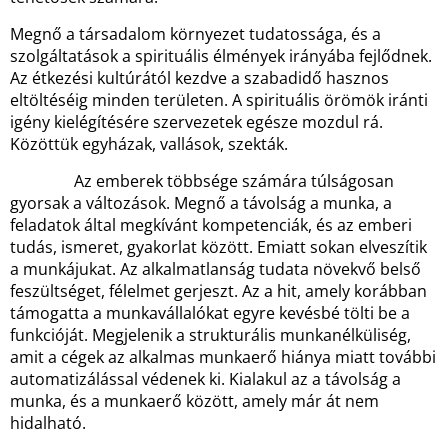
Megnő a társadalom környezet tudatossága, és a
szolgáltatások a spirituális élmények irányába fejlődnek.
Az étkezési kultúrától kezdve a szabadidő hasznos
eltöltéséig minden területen. A spirituális örömök iránti
igény kielégítésére szervezetek egésze mozdul rá.
Közöttük egyházak, vallások, szekták.
Az emberek többsége számára túlságosan
gyorsak a változások. Megnő a távolság a munka, a
feladatok által megkívánt kompetenciák, és az emberi
tudás, ismeret, gyakorlat között. Emiatt sokan elveszítik
a munkájukat. Az alkalmatlanság tudata növekvő belső
feszültséget, félelmet gerjeszt. Az a hit, amely korábban
támogatta a munkavállalókat egyre kevésbé tölti be a
funkcióját. Megjelenik a strukturális munkanélküliség,
amit a cégek az alkalmas munkaerő hiánya miatt további
automatizálással védenek ki. Kialakul az a távolság a
munka, és a munkaerő között, amely már át nem
hidalható.