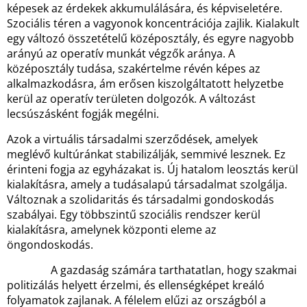
képesek az érdekek akkumulálására, és képviseletére.
Szociális téren a vagyonok koncentrációja zajlik. Kialakult
egy változó összetételű középosztály, és egyre nagyobb
arányú az operatív munkát végzők aránya. A
középosztály tudása, szakértelme révén képes az
alkalmazkodásra, ám erősen kiszolgáltatott helyzetbe
kerül az operatív területen dolgozók. A változást
lecsúszásként fogják megélni.
Azok a virtuális társadalmi szerződések, amelyek
meglévő kultúránkat stabilizálják, semmivé lesznek. Ez
érinteni fogja az egyházakat is. Új hatalom leosztás kerül
kialakításra, amely a tudásalapú társadalmat szolgálja.
Változnak a szolidaritás és társadalmi gondoskodás
szabályai. Egy többszintű szociális rendszer kerül
kialakításra, amelynek központi eleme az
öngondoskodás.
A gazdaság számára tarthatatlan, hogy szakmai
politizálás helyett érzelmi, és ellenségképet kreáló
folyamatok zajlanak. A félelem elűzi az országból a