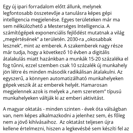
Egy új ipari forradalom előtt állunk, melynek
legfontosabb összetevője a tanulásra képes gépi
intelligencia megjelenése. Egyes területeken már ma
sem nélkülözhető a Mesterséges Intelligencia. A
számítógépek exponenciális fejlődést mutatnak a világ
„megértésének” a területén. 2030-ra „okosabbak
lesznek”, mint az emberek. A szakemberek nagy része
már tudja, hogy a következő 10 évben a digitális
átalakulás miatt hazánkban a munkák 15-20 százaléka el
fog tűnni, ezzel szemben csak 10 százalék új munkahely
jön létre és minden második radikálisan átalakulni. Az
egyszerű, a könnyen automatizálható munkahelyeken
gépek veszik át az emberek helyét. Hamarosan
megjelennek azok is melyek a „nem szeretem” típusú
munkahelyeken váltják ki az emberi aktivitást.
A magyar oktatás - minden szinten - évek óta válságban
van, nem képes alkalmazkodni a jelenhez sem, és főleg
nem a jövő kihívásaihoz. Az oktatást teljesen újra
kellene értelmezni, hiszen a legkevésbé sem készíti fel az