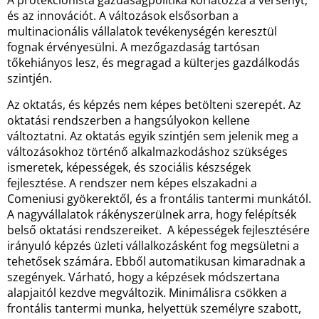
A protekcionista gazdaságpolitika korlátozza a versenyt,
és az innovációt. A változások elsősorban a
multinacionális vállalatok tevékenységén keresztül
fognak érvényesülni. A mezőgazdaság tartósan
tőkehiányos lesz, és megragad a külterjes gazdálkodás
szintjén.
Az oktatás, és képzés nem képes betölteni szerepét. Az
oktatási rendszerben a hangsúlyokon kellene
változtatni. Az oktatás egyik szintjén sem jelenik meg a
változásokhoz történő alkalmazkodáshoz szükséges
ismeretek, képességek, és szociális készségek
fejlesztése. A rendszer nem képes elszakadni a
Comeniusi gyökerektől, és a frontális tantermi munkától.
A nagyvállalatok rákényszerülnek arra, hogy felépítsék
belső oktatási rendszereiket. A képességek fejlesztésére
irányuló képzés üzleti vállalkozásként fog megsületni a
tehetősek számára. Ebből automatikusan kimaradnak a
szegények. Várható, hogy a képzések módszertana
alapjaitól kezdve megváltozik. Minimálisra csökken a
frontális tantermi munka, helyettük személyre szabott,