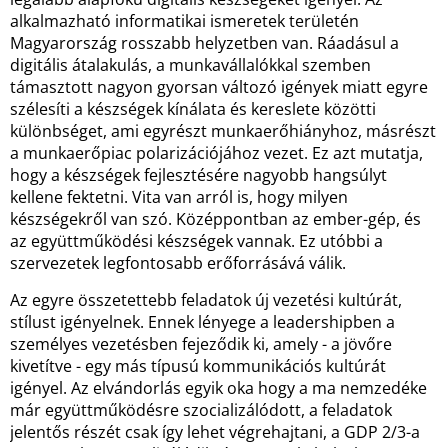
alkalmazható informatikai ismeretek területén
Magyarország rosszabb helyzetben van. Ráadásul a
digitális átalakulás, a munkavállalókkal szemben
támasztott nagyon gyorsan változó igények miatt egyre
szélesíti a készségek kínálata és kereslete közötti
különbséget, ami egyrészt munkaerőhiányhoz, másrészt
a munkaerőpiac polarizációjához vezet. Ez azt mutatja,
hogy a készségek fejlesztésére nagyobb hangsúlyt
kellene fektetni. Vita van arról is, hogy milyen
készségekről van szó. Középpontban az ember-gép, és
az együttműködési készségek vannak. Ez utóbbi a
szervezetek legfontosabb erőforrásává válik.
Az egyre összetettebb feladatok új vezetési kultúrát,
stílust igényelnek. Ennek lényege a leadershipben a
személyes vezetésben fejeződik ki, amely - a jövőre
kivetítve - egy más típusú kommunikációs kultúrát
igényel. Az elvándorlás egyik oka hogy a ma nemzedéke
már együttműködésre szocializálódott, a feladatok
jelentős részét csak így lehet végrehajtani, a GDP 2/3-a