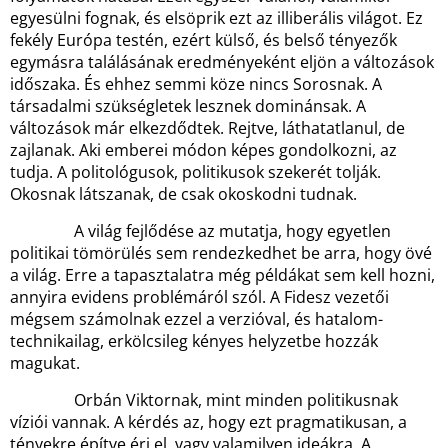
egyesülni fognak, és elsöprik ezt az illiberális világot. Ez
fekély Európa testén, ezért külső, és belső tényezők
egymásra találásának eredményeként eljön a változások
időszaka. És ehhez semmi köze nincs Sorosnak. A
társadalmi szükségletek lesznek dominánsak. A
változások már elkezdődtek. Rejtve, láthatatlanul, de
zajlanak. Aki emberei módon képes gondolkozni, az
tudja. A politológusok, politikusok szekerét tolják.
Okosnak látszanak, de csak okoskodni tudnak.
A világ fejlődése az mutatja, hogy egyetlen
politikai tömörülés sem rendezkedhet be arra, hogy övé
a világ. Erre a tapasztalatra még példákat sem kell hozni,
annyira evidens problémáról szól. A Fidesz vezetői
mégsem számolnak ezzel a verzióval, és hatalom-
technikailag, erkölcsileg kényes helyzetbe hozzák
magukat.
Orbán Viktornak, mint minden politikusnak
víziói vannak. A kérdés az, hogy ezt pragmatikusan, a
tényekre építve éri el, vagy valamilyen ideákra. A