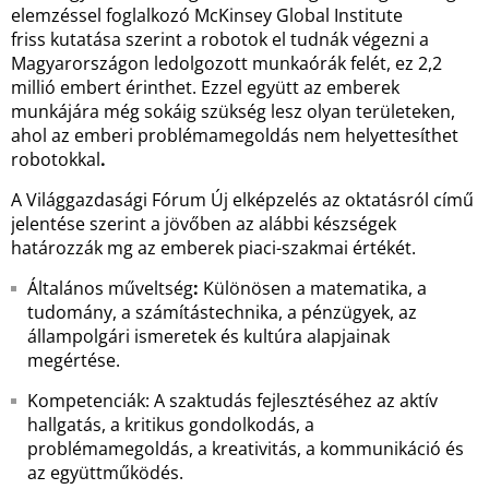
elemzéssel foglalkozó McKinsey Global Institute
friss kutatása szerint a robotok el tudnák végezni a
Magyarországon ledolgozott munkaórák felét, ez 2,2
millió embert érinthet. Ezzel együtt az emberek
munkájára még sokáig szükség lesz olyan területeken,
ahol az emberi problémamegoldás nem helyettesíthet
robotokkal
.
A Világgazdasági Fórum Új elképzelés az oktatásról című
jelentése szerint a jövőben az alábbi készségek
határozzák mg az emberek piaci-szakmai értékét.
Általános műveltség
:
Különösen a matematika, a
tudomány, a számítástechnika, a pénzügyek, az
állampolgári ismeretek és kultúra alapjainak
megértése.
Kompetenciák: A szaktudás fejlesztéséhez az aktív
hallgatás, a kritikus gondolkodás, a
problémamegoldás, a kreativitás, a kommunikáció és
az együttműködés.