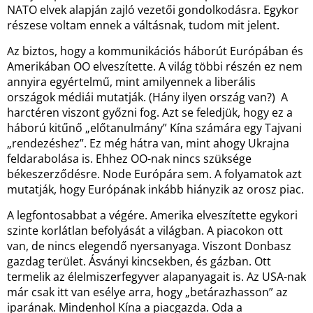
NATO elvek alapján zajló vezetői gondolkodásra. Egykor
részese voltam ennek a váltásnak, tudom mit jelent.
Az biztos, hogy a kommunikációs háborút Európában és
Amerikában OO elveszítette. A világ többi részén ez nem
annyira egyértelmű, mint amilyennek a liberális
országok médiái mutatják. (Hány ilyen ország van?) A
harctéren viszont győzni fog. Azt se feledjük, hogy ez a
háború kitűnő „előtanulmány” Kína számára egy Tajvani
„rendezéshez”. Ez még hátra van, mint ahogy Ukrajna
feldarabolása is. Ehhez OO-nak nincs szüksége
békeszerződésre. Node Európára sem. A folyamatok azt
mutatják, hogy Európának inkább hiányzik az orosz piac.
A legfontosabbat a végére. Amerika elveszítette egykori
szinte korlátlan befolyását a világban. A piacokon ott
van, de nincs elegendő nyersanyaga. Viszont Donbasz
gazdag terület. Ásványi kincsekben, és gázban. Ott
termelik az élelmiszerfegyver alapanyagait is. Az USA-nak
már csak itt van esélye arra, hogy „betárazhasson” az
iparának. Mindenhol Kína a piacgazda. Oda a