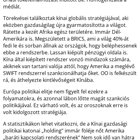
médiát.
Törekvései találkoztak kínai globális stratégiájával, aki
eközben gazdaságilag újra gyarmatosította a világot.
Rátette a kezét Afrika egész területére. Immár Dél-
Amerikára is. Megszületett a BRICS, ami a világ 40%-át
fedi le és sorban állnak az országok, hogy beléphessenek
ebbe a rendszerbe. Lassan kiépült pénzügyi oldala is.
Kína által kiépített rendszer vonzó mindazok számára,
akiknek van tartani valója attól, hogy Amerika a meglévő
SWIFT rendszerrel szankcionálhatja őket. OO is felkészült
rá, és áthelyezte kintlévőségeit Kínába.
Európa politikai elitje nem figyelt fel ezekre a
folyamatokra, és azonnal lábon lőtte magát szankciós
politikájával. Ez várható volt, és az oroszoknak erre is
volt kidolgozott stratégiája.
A statisztikákon lehet vitatkozni, de a Kínai gazdasági
politikai katonai „holding” immár föléje nőt Amerika
„baráti kapcsolati rendszerének” Nem sok idő van hátra