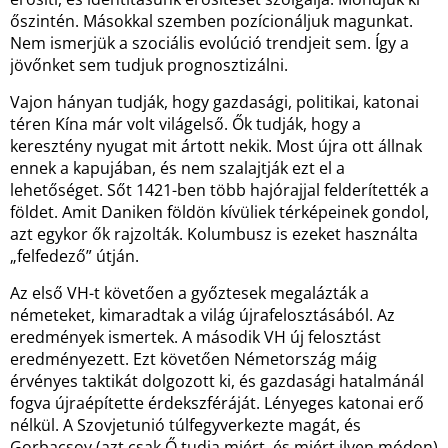
őszintén. Másokkal szemben pozícionáljuk magunkat.
Nem ismerjük a szociális evolúció trendjeit sem. Így a
jövőnket sem tudjuk prognosztizálni.
Vajon hányan tudják, hogy gazdasági, politikai, katonai
téren Kína már volt világelső. Ők tudják, hogy a
keresztény nyugat mit ártott nekik. Most újra ott állnak
ennek a kapujában, és nem szalajtják ezt el a
lehetőséget. Sőt 1421-ben több hajórajjal felderítették a
földet. Amit Daniken földön kívüliek térképeinek gondol,
azt egykor ők rajzolták. Kolumbusz is ezeket használta
„felfedező” útján.
Az első VH-t követően a győztesek megalázták a
németeket, kimaradtak a világ újrafelosztásából. Az
eredmények ismertek. A második VH új felosztást
eredményezett. Ezt követően Németország máig
érvényes taktikát dolgozott ki, és gazdasági hatalmánál
fogva újraépítette érdekszféráját. Lényeges katonai erő
nélkül. A Szovjetunió túlfegyverkezte magát, és
Gorbacsov (azt csak Ő tudja miért, és miért ilyen módon)