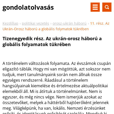
gondolatolvasás
Kezdőlap
politikai vezetés
orosz-ukrán háború
11. rész. Az
Ukrán-Orosz háború a globális folymatok tükrében
Tizenegyedik rész. Az ukrán-orosz háború a
globális folyamatok tükrében
A történelem változások folyamata. Az évszámok csupán
eligazító táblák. Hogy mi van mögöttük, azt sokszor nem
tudjuk, mert tanulmányaink során nem állnak össze
egységes rendszerré. Ráadásul a történelem
hangsúlyainak kiemelése és értelmezése aktuálpolitikai
elemekből áll. Mi is átírtuk a történelmünket. Nem is
egyszer, és még nincs vége. Nem ismerjük azokat az
összetevőket, melyek a háttérből hajtóerőként jelennek
meg. Világképünk, ha van, lokális. Nemzeti érzésünket
erősíti, és identitásunk erősítését szolgálja. Mondjuk ki