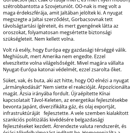
szétrobbantotta a Szovjetuniót. OO-nak is meg volt a
maga érdekszférája, amit Jaltában jelöltek ki. A nyugat
megszegte a Jaltai szerződést, Gorbacsovnak tett
távolságtartási ígéreteit, és mert gyengének látta az
oroszokat, folyamatosan megsértette biztonsági
szükségleteit. Nem kellett volna.
Volt rá esély, hogy Európa egy gazdasági térséggé válik.
Meghiúsult, mert Amerika nem engedte. Ezzel
elveszítette volna világelsőségét. Mivel magára vállalta
Nyugat-Európa katonai védelmét, ezzel zsarolta őket.
Süket, vak, és buta, aki azt hitte, hogy OO elnézi a nyugat
„ármánykodását” Nem siette el reakcióját. Átpozícionálta
magát. Ázsia irányába fordult. Újraépítette Kínai
kapcsolatait Távol-Keleten, az energetikai fejlesztésekbe
bevonta Japánt, diverzifikálta gáz, és olaj exportját,
infrastruktúráját fejlesztette. A vele szemben kialakított
szankciós politizálás kivédésére belgazdasági
fejlesztéseket kezdett. Átrendezte valuta rendszerét, és
óriási tőkefelhalmozást indított be. Homogenizálta a