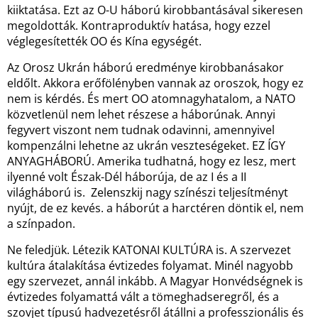
kiiktatása. Ezt az O-U háború kirobbantásával sikeresen
megoldották. Kontraproduktív hatása, hogy ezzel
véglegesítették OO és Kína egységét.
Az Orosz Ukrán háború eredménye kirobbanásakor
eldőlt. Akkora erőfölényben vannak az oroszok, hogy ez
nem is kérdés. És mert OO atomnagyhatalom, a NATO
közvetlenül nem lehet részese a háborúnak. Annyi
fegyvert viszont nem tudnak odavinni, amennyivel
kompenzálni lehetne az ukrán veszteségeket. EZ ÍGY
ANYAGHÁBORÚ. Amerika tudhatná, hogy ez lesz, mert
ilyenné volt Észak-Dél háborúja, de az I és a II
világháború is. Zelenszkij nagy színészi teljesítményt
nyújt, de ez kevés. a háborút a harctéren döntik el, nem
a színpadon.
Ne feledjük. Létezik KATONAI KULTÚRA is. A szervezet
kultúra átalakítása évtizedes folyamat. Minél nagyobb
egy szervezet, annál inkább. A Magyar Honvédségnek is
évtizedes folyamattá vált a tömeghadseregről, és a
szovjet típusú hadvezetésről átállni a professzionális és