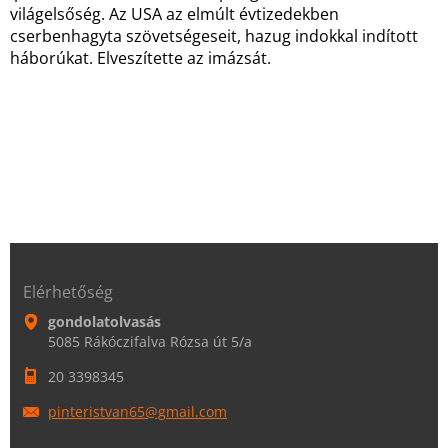
világelsőség. Az USA az elmúlt évtizedekben
cserbenhagyta szövetségeseit, hazug indokkal indított
háborúkat. Elveszítette az imázsát.
Elérhetőség
gondolatolvasás
5085 Rákóczifalva Rózsa út 5/a
20 3398345
pinteris
tvan65@g
mail.com