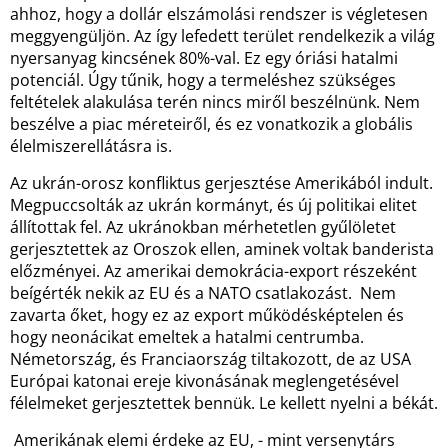
ahhoz, hogy a dollár elszámolási rendszer is végletesen
meggyengüljön. Az így lefedett terület rendelkezik a világ
nyersanyag kincsének 80%-val. Ez egy óriási hatalmi
potenciál. Úgy tűnik, hogy a termeléshez szükséges
feltételek alakulása terén nincs miről beszélnünk. Nem
beszélve a piac méreteiről, és ez vonatkozik a globális
élelmiszerellátásra is.
Az ukrán-orosz konfliktus gerjesztése Amerikából indult.
Megpuccsolták az ukrán kormányt, és új politikai elitet
állítottak fel. Az ukránokban mérhetetlen gyűlöletet
gerjesztettek az Oroszok ellen, aminek voltak banderista
előzményei. Az amerikai demokrácia-export részeként
beígérték nekik az EU és a NATO csatlakozást. Nem
zavarta őket, hogy ez az export működésképtelen és
hogy neonácikat emeltek a hatalmi centrumba.
Németország, és Franciaország tiltakozott, de az USA
Európai katonai ereje kivonásának meglengetésével
félelmeket gerjesztettek bennük. Le kellett nyelni a békát.
Amerikának elemi érdeke az EU, - mint versenytárs