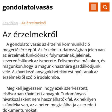
gondolatolvasás
Kezdőlap
Az érzelmekről
Az érzelmekről
A gondolatolvasás az érzelmi kommunikáció
megértésére épül. Az érzelmi tudatosságban jelen van
az érzelmek funkcióinak, folymatainak, jeleinek,
keveredésüknek az ismerete. Felismerése másokon, és
magunkon,hogy a magunk hasznára gazdálkodjunk
vele. A következő anyagok betekintést nyújtanak az
érzélmekről szóló irodalomba.
Meg kell jegyezzem, hogy ezek szerkesztett,
elsősorban rövidített anyagok. Tudományos
hivatkozásként nem használhatók fel. Akinek ilyen
szándéka van, az a neten megtalálhatja az eredeti
dokumentumokat.