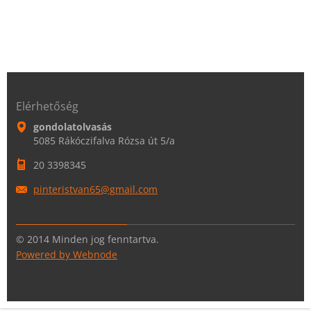
Elérhetőség
gondolatolvasás
5085 Rákóczifalva Rózsa út 5/a
20 3398345
pinteris
tvan65@g
mail.com
© 2014 Minden jog fenntartva.
Powered by Webnode