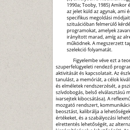
1990a; Tooby, 1985) Amikor és
az jelet küld az agynak, ami
specifikus megoldási módjait
szituációban felmerülő kérdé
programokat, amelyek zavar
irányított marad, amíg az a
működnek. A megszerzett tap
szelekció folyamatát.
Figyelembe véve ezt a teoretik
szuperfelügyeleti rendező progra
aktivitását és kapcsolatait. Az észl
tanulást, a memóriát, a célok kivá
és elméletek rendszerzését, a pszi
szívdobogás, belső elválasztású
ivarsejtek kibocsátása). A reflex
mozgató rendszert, kommunikációs
beosztást, kalibrálja a lehetősége
értékeket, és a szabályozási lehe
elrettentés lehetőségét, az altern