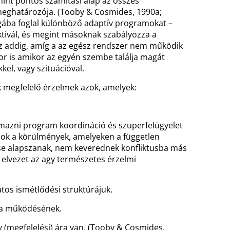
mint pontos számítási alap az összes
 meghatározója. (Tooby & Cosmides, 1990a;
ába foglal különböző adaptív programokat –
tivál, és megint másoknak szabályozza a
z addig, amíg a az egész rendszer nem működik
r is amikor az egyén szembe találja magát
kel, vagy szituációval.
ak megfelelő érzelmek azok, amelyek:
lmazni program koordináció és szuperfelügyelet
zok a körülmények, amelyeken a független
 alapszanak, nem keverednek konfliktusba más
elvezet az agy természetes érzelmi
atos ismétlődési struktúrájuk.
i a működésének.
 (megfelelési) ára van. (Tooby & Cosmides,