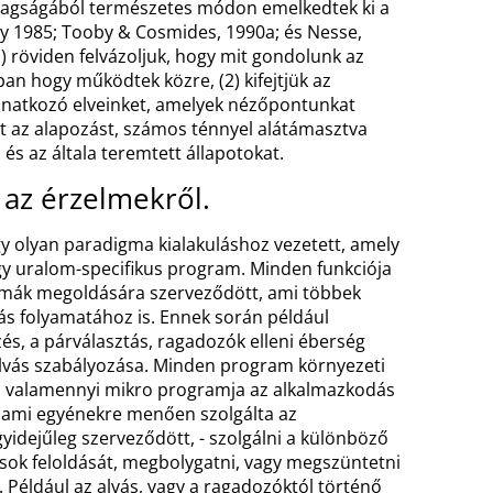
gából természetes módon emelkedtek ki a
oby 1985; Tooby & Cosmides, 1990a; és Nesse,
) röviden felvázoljuk, hogy mit gondolunk az
an hogy működtek közre, (2) kifejtjük az
onatkozó elveinket, amelyek nézőpontunkat
ezt az alapozást, számos ténnyel alátámasztva
 és az általa teremtett állapotokat.
 az érzelmekről.
yan paradigma kialakuláshoz vezetett, amely
gy uralom-specifikus program. Minden funkciója
mák megoldására szerveződött, ami többek
ás folyamatához is. Ennek során például
ezés, a párválasztás, ragadozók elleni éberség
 alvás szabályozása. Minden program környezeti
zés valamennyi mikro programja az alkalmazkodás
 ami egyénekre menően szolgálta az
gyidejűleg szerveződött, - szolgálni a különböző
sok feloldását, megbolygatni, vagy megszüntetni
 Például az alvás, vagy a ragadozóktól történő