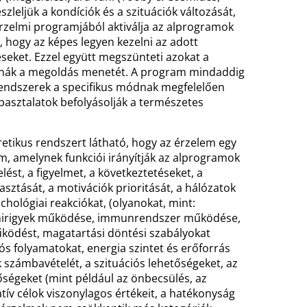
zleljük a kondíciók és a szituációk változását,
 érzelmi programjából aktiválja az alprogramok
, hogy az képes legyen kezelni az adott
seket. Ezzel együtt megszünteti azokat a
nák a megoldás menetét. A program mindaddig
lrendszerek a specifikus módnak megfelelően
asztalatok befolyásolják a természetes
us rendszert látható, hogy az érzelem egy
m, amelynek funkciói irányítják az alprogramok
elést, a figyelmet, a következtetéseket, a
lasztását, a motivációk prioritását, a hálózatok
chológiai reakciókat, (olyanokat, mint:
 mirigyek működése, immunrendszer működése,
működést, magatartási döntési szabályokat
 folyamatokat, energia szintet és erőforrás
k számbavételét, a szituációs lehetőségeket, az
tőségeket (mint például az önbecsülés, az
atív célok viszonylagos értékeit, a hatékonyság