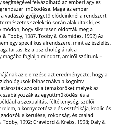
 segítségével felvázolható az emberi agy és
idegrendszeri működése. Maga az emberi
 a vadászó-gyűjtögető elődeinknél a rendszert
 természetes szelekció során alakultak ki, és
y módon, hogy sikeresen oldották meg a
 & Tooby, 1987, Tooby & Cosmides, 1992) Az
nem egy specifikus alrendszere, mint az észlelés,
agatartás. Ez a pszichológiának a
y magába foglalja mindazt, amiről szóltunk –
ak az elemzése azt eredményezte, hogy a
szichológusok felhasználva a kognitív
tározták azokat a témaköröket melyek az
ák szabályozzák az együttműködési és a
ldául a szexualitás, féltékenység, szülői
relem, a környezetészlelés esztétikája, koalíciós
agadozók elkerülése, rokonság, és családi
& Tooby, 1992; Crawford & Krebs, 1998; Daly &