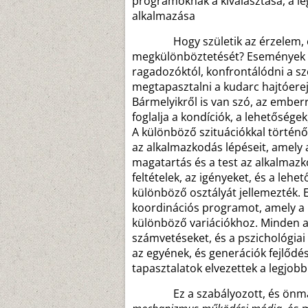
programoknak a kiválasztása, a l
alkalmazása
Hogy születik az érzelem, és h
megkülönböztetését? Események ré
ragadozóktól, konfrontálódni a sz
megtapasztalni a kudarc hajtóerejét
Bármelyikről is van szó, az embe
foglalja a kondíciók, a lehetősége
A különböző szituációkkal történő
az alkalmazkodás lépéseit, amely 
magatartás és a test az alkalmazk
feltételek, az igényeket, és a lehe
különböző osztályát jellemezték. E
koordinációs programot, amely a ps
különböző variációkhoz. Minden alk
számvetéseket, és a pszichológia
az egyének, és generációk fejlődé
tapasztalatok elvezettek a legjo
Ez a szabályozott, és önmagá