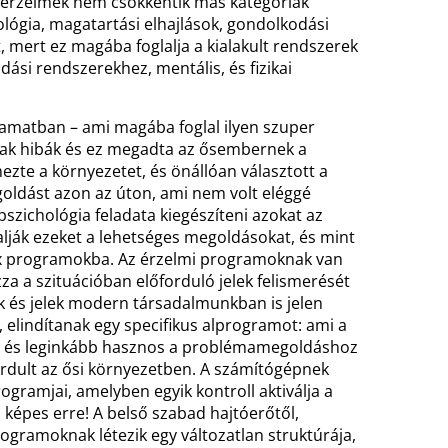
z érzelmek nem csökkentik más kategóriák
ológia, magatartási elhajlások, gondolkodási
, mert ez magába foglalja a kialakult rendszerek
si rendszerekhez, mentális, és fizikai
ban – ami magába foglal ilyen szuper
ltak hibák és ez megadta az ősembernek a
ezte a környezetet, és önállóan választott a
goldást azon az úton, ami nem volt eléggé
szichológia feladata kiegészíteni azokat az
lják ezeket a lehetséges megoldásokat, és mint
 fix programokba. Az érzelmi programoknak van
a a szituációban előforduló jelek felismerését
k és jelek modern társadalmunkban is jelen
elindítanak egy specifikus alprogramot: ami a
e és leginkább hasznos a problémamegoldáshoz
ordult az ősi környezetben. A számítógépnek
ogramjai, amelyben egyik kontroll aktiválja a
képes erre! A belső szabad hajtóerőtől,
rogramoknak létezik egy változatlan struktúrája,