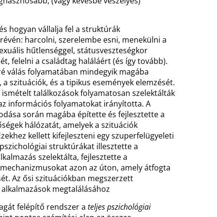
eghasznosabb, (vagy kevésbé veszélyes)
ogyan vállalja fel a struktúrák
vén: harcolni, szerelembe esni, menekülni a
exuális hűtlenséggel, státusveszteségkor
, felelni a családtag haláláért (és így tovább).
rré válás folyamatában mindegyik magába
k, a szituációk, és a tipikus események elemzését.
 ismételt találkozások folyamatosan szelektálták
az információs folyamatokat irányította. A
odása során magába építette és fejlesztette a
tőségek hálózatát, amelyek a szituációk
zekhez kellett kifejleszteni egy szuperfelügyeleti
zichológiai struktúrákat illesztette a
almazás szelektálta, fejlesztette a
i mechanizmusokat azon az úton, amely átfogta
sét. Az ősi szituációkban megszerzett
bb alkalmazások megtalálásához
t felépítő rendszer a
teljes pszichológiai