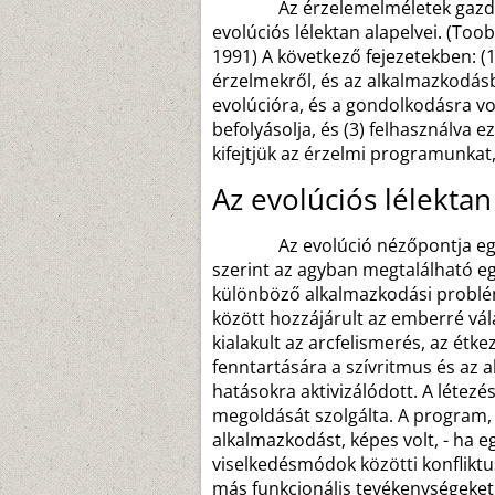
Az érzelemelméletek gazdagsá
evolúciós lélektan alapelvei. (To
1991) A következő fejezetekben: (1
érzelmekről, és az alkalmazkodásb
evolúcióra, és a gondolkodásra v
befolyásolja, és (3) felhasználva 
kifejtjük az érzelmi programunkat,
Az evolúciós lélektan
Az evolúció nézőpontja egy ol
szerint az agyban megtalálható e
különböző alkalmazkodási problé
között hozzájárult az emberré vál
kialakult az arcfelismerés, az étk
fenntartására a szívritmus és az
hatásokra aktivizálódott. A léte
megoldását szolgálta. A program,
alkalmazkodást, képes volt, - ha e
viselkedésmódok közötti konfliktu
más funkcionális tevékenységeket.