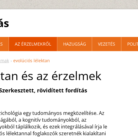
ás
S
AZ ÉRZELMEKRŐL
HAZUGSÁG
VEZETÉS
POLI
lmak
evolúciós lélektan
ktan és az érzelmek
erkesztett, rövidített fordítás
hológia egy tudományos megközelítése. Az
ságából, a kognitív tudományokból, az
ból táplálkozik, és ezek integrálásával írja le
s lélektannal foglakozók szeretnék kialakítani