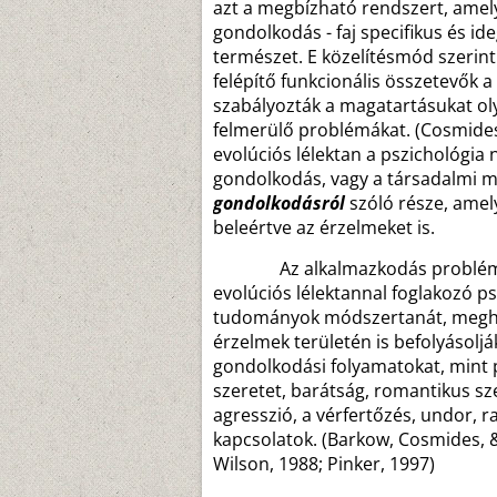
azt a megbízható rendszert, amely
gondolkodás - faj specifikus és 
természet. E közelítésmód szerint
felépítő funkcionális összetevők a
szabályozták a magatartásukat ol
felmerülő problémákat. (Cosmides
evolúciós lélektan a pszichológia 
gondolkodás, vagy a társadalmi m
gondolkodásról
szóló része, amel
beleértve az érzelmeket is.
Az alkalmazkodás problémáján
evolúciós lélektannal foglakozó p
tudományok módszertanát, megha
érzelmek területén is befolyásolj
gondolkodási folyamatokat, mint pé
szeretet, barátság, romantikus sze
agresszió, a vérfertőzés, undor, r
kapcsolatok. (Barkow, Cosmides, 
Wilson, 1988; Pinker, 1997)