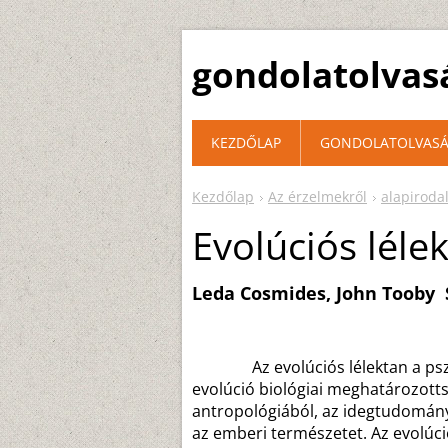
gondolatolvas
KEZDŐLAP
GONDOLATOLVASÁ
Kezdőlap
Az érzelmekről
alapiroda
Evolúciós léle
Leda Cosmides, John Tooby Sz
Az evolúciós lélektan a pszic
evolúció biológiai meghatározott
antropológiából, az idegtudományok
az emberi természetet. Az evolúció