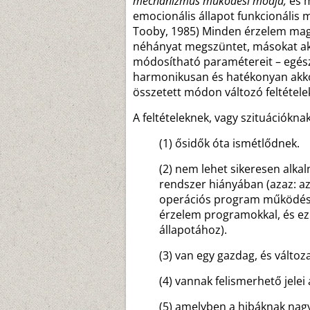
mechanizmus működési módja,
és 
emocionális állapot funkcionális
Tooby, 1985) Minden érzelem mag
néhányat megszüntet, másokat ak
módosítható paramétereit – egés
harmonikusan és hatékonyan akko
összetett módon változó feltételek
A feltételeknek, vagy szituációkn
(1) ősidők óta ismétlődnek.
(2) nem lehet sikeresen alka
rendszer hiányában (azaz: a
operációs program működése
érzelem programokkal, és ez 
állapotához).
(3) van egy gazdag, és változ
(4) vannak felismerhető jele
(5) amelyben a hibáknak nagy