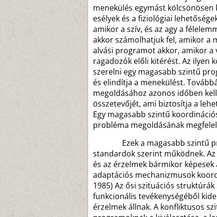
menekülés egymást kölcsönösen ki
esélyek és a fiziológiai lehetőség
amikor a szív, és az agy a félele
akkor számolhatjuk fel, amikor a 
alvási programot akkor, amikor a 
ragadozók előli kitérést. Az ilyen
szerelni egy magasabb szintű pro
és elindítja a menekülést. Továb
megoldásához azonos időben kell 
összetevőjét, ami biztosítja a lehe
Egy magasabb szintű koordináció
probléma megoldásának megfelelő
Ezek a magasabb szintű progr
standardok szerint működnek. Az
és az érzelmek bármikor képesek a
adaptációs mechanizmusok koordi
1985) Az ősi szituációs struktúrák
funkcionális tevékenységéből kide
érzelmek állnak. A konfliktusos sz