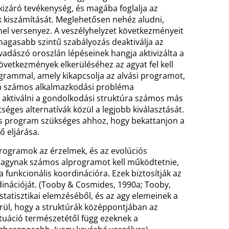
záró tevékenység, és magába foglalja az
ek kiszámítását. Meglehetősen nehéz aludni,
mmel versenyez. A veszélyhelyzet következményeit
magasabb szintű szabályozás deaktiválja az
vadászó oroszlán lépéseinek hangja aktivizálta a
 következmények elkerüléséhez az agyat fel kell
grammal, amely kikapcsolja az alvási programot,
bá számos alkalmazkodási probléma
aktiválni a gondolkodási struktúra számos más
tséges alternatívák közül a legjobb kiválasztását.
s program szükséges ahhoz, hogy bekattanjon a
 eljárása.
amok az érzelmek, és az evolúciós
 agynak számos alprogramot kell működtetnie,
 funkcionális koordinációra. Ezek biztosítják az
nációját. (Tooby & Cosmides, 1990a; Tooby,
 statisztikai elemzéséből, és az agy elemeinek a
rül, hogy a struktúrák középpontjában az
ituáció természetétől függ ezeknek a