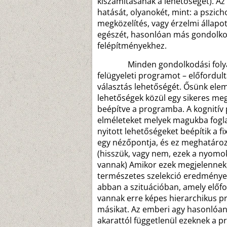
kiszámításának a lehetőségét). A
hatását, olyanokét, mint: a pszich
megközelítés, vagy érzelmi állapot
egészét, hasonlóan más gondolkodá
felépítményekhez.
Minden gondolkodási folyamat
felügyeleti programot – előfordu
választás lehetőségét. Ősünk elem
lehetőségek közül egy sikeres me
beépítve a programba. A kognitív p
elméleteket melyek magukba fogla
nyitott lehetőségeket beépítik a
egy nézőpontja, és ez meghatározz
(hisszük, vagy nem, ezek a nyomo
vannak) Amikor ezek megjelennek, 
természetes szelekció eredmény
abban a szituációban, amely előf
vannak erre képes hierarchikus pr
másikat. Az emberi agy hasonlóan 
akarattól függetlenül ezeknek a p