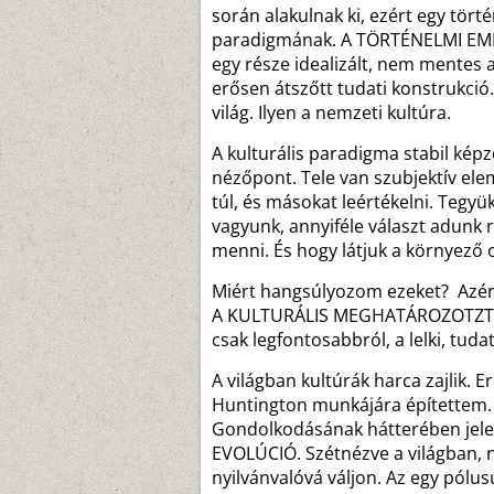
során alakulnak ki, ezért egy tör
paradigmának. A TÖRTÉNELMI EMLÉ
egy része idealizált, nem mentes a p
erősen átszőtt tudati konstrukció.
világ. Ilyen a nemzeti kultúra.
A kulturális paradigma stabil ké
nézőpont. Tele van szubjektív e
túl, és másokat leértékelni. Tegy
vagyunk, annyiféle választ adunk r
menni. És hogy látjuk a környező 
Miért hangsúlyozom ezeket? Azér
A KULTURÁLIS MEGHATÁROZOTZTSÁ
csak legfontosabbról, a lelki, tuda
A világban kultúrák harca zajlik. 
Huntington munkájára építettem. 
Gondolkodásának hátterében jelen
EVOLÚCIÓ. Szétnézve a világban, 
nyilvánvalóvá váljon. Az egy pólus