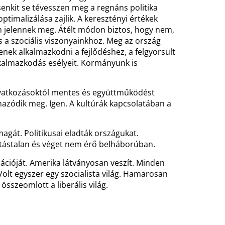
senkit se tévesszen meg a regnáns politika
timalizálása zajlik. A keresztényi értékek
 jelennek meg. Átélt módon biztos, hogy nem,
 a szociális viszonyainkhoz. Meg az ország
enek alkalmazkodni a fejlődéshez, a felgyorsult
lkalmazkodás esélyeit. Kormányunk is
avatkozásoktól mentes és együttműködést
lmazódik meg. Igen. A kultúrák kapcsolatában a
magát. Politikusai eladták országukat.
átástalan és véget nem érő belháborúban.
izációját. Amerika látványosan veszít. Minden
 Volt egyszer egy szocialista világ. Hamarosan
összeomlott a liberális világ.