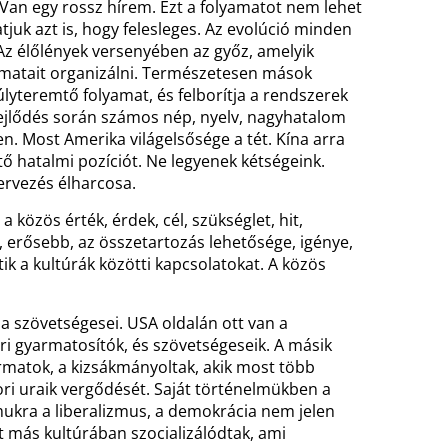
Van egy rossz hírem. Ezt a folyamatot nem lehet
juk azt is, hogy felesleges. Az evolúció minden
Az élőlények versenyében az győz, amelyik
matait organizálni. Természetesen mások
yteremtő folyamat, és felborítja a rendszerek
 fejlődés során számos nép, nyelv, nagyhatalom
n. Most Amerika világelsősége a tét. Kína arra
tő hatalmi pozíciót. Ne legyenek kétségeink.
tervezés élharcosa.
 közös érték, érdek, cél, szükséglet, hit,
 erősebb, az összetartozás lehetősége, igénye,
ik a kultúrák közötti kapcsolatokat. A közös
 szövetségesei. USA oldalán ott van a
kori gyarmatosítók, és szövetségeseik. A másik
rmatok, a kizsákmányoltak, akik most több
i uraik vergődését. Saját történelmükben a
mukra a liberalizmus, a demokrácia nem jelen
 más kultúrában szocializálódtak, ami