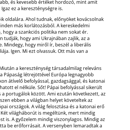
abb, és kevesebb értéket hordozó, mint amit
Igaz ez a kereszténységre is.
ik oldalára. Ahol tudnak, előnyöket kovácsolnak
inden más korlátozásból. A kereskedelmi
 hogy a szankciós politika nem sokat ér.
tudják, hogy ami Ukrajnában zajlik, az a
. Mindegy, hogy miről ír, beszél a liberális
ja. Igen. Mi ezt olvassuk. Ott más van a
Miután a kereszténység társadalmilag releváns
t, a Pápaság létrejöttével Európa legnagyobb
on átívelő befolyással, gazdagsággal, és katonai
atott el nélküle. Sőt! Pápai befolyással sikerült
és a portugálok között. Ami ezután következett, az
szen ebben a világban helyet követeltek az
ai országok. A világ felosztása és a katonai erő
 Két világháborút is megéltünk, mert mindig
most is. A győzelem mindig viszonylagos. Mindig az
tta be erőforrásait. A versenyben lemaradtak a