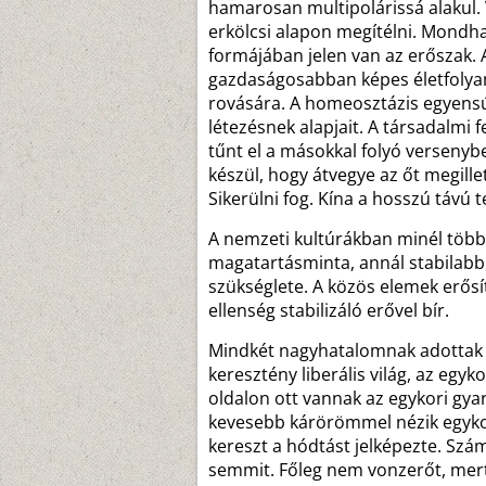
hamarosan multipolárissá alakul. 
erkölcsi alapon megítélni. Mondhat
formájában jelen van az erőszak. 
gazdaságosabban képes életfolya
rovására. A homeosztázis egyensúl
létezésnek alapjait. A társadalmi
tűnt el a másokkal folyó versenybe
készül, hogy átvegye az őt megille
Sikerülni fog. Kína a hosszú távú 
A nemzeti kultúrákban minél több a
magatartásminta, annál stabilabb,
szükséglete. A közös elemek erősít
ellenség stabilizáló erővel bír.
Mindkét nagyhatalomnak adottak a
keresztény liberális világ, az egy
oldalon ott vannak az egykori gya
kevesebb kárörömmel nézik egykor
kereszt a hódtást jelképezte. Szá
semmit. Főleg nem vonzerőt, mert