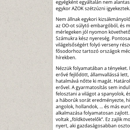
egyégként egyáltalán nem alantas
egykor AZOK szétzúzni igyekeztek. 
Nem állnak egykori kizsákmányoló
az OO-ot súlytó embargóból, és m
mérlegeken jól nyomon követhető,
Számukra kész nyereség. Pontosan 
világelsőségért folyó verseny része
fősodorhoz tartozó országok médiá
hírekben.
Nézzük folyamatában a tényeket. 
erővé fejlődött, államvallássá let
hatalmává nőtte ki magát. Határok
erővel. A gyarmatosítás sem indulh
felosztani a világot a spanyolok, 
a háborúk sorát eredményezte, hi
angolok, hollandok, … és más európ
alkalmazása folyamatosan zajlott.
voltak „földkövetelők”. Ez zajlik 
nyert, aki gazdaságosabban oszto