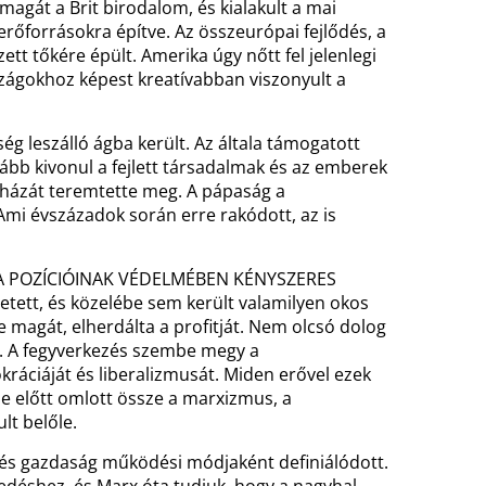
magát a Brit birodalom, és kialakult a mai
erőforrásokra építve. Az összeurópai fejlődés, a
t tőkére épült. Amerika úgy nőtt fel jelenlegi
szágokhoz képest kreatívabban viszonyult a
ség leszálló ágba került. Az általa támogatott
kább kivonul a fejlett társadalmak és az emberek
yházát teremtette meg. A pápaság a
Ami évszázadok során erre rakódott, az is
IKA POZÍCIÓINAK VÉDELMÉBEN KÉNYSZERES
tett, és közelébe sem került valamilyen okos
magát, elherdálta a profitját. Nem olcsó dolog
i. A fegyverkezés szembe megy a
kráciáját és liberalizmusát. Miden erővel ezek
e előtt omlott össze a marxizmus, a
lt belőle.
őkés gazdaság működési módjaként definiálódott.