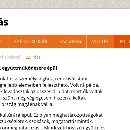
ás
S
AZ ÉRZELMEKRŐL
HAZUGSÁG
VEZETÉS
POLI
krán háború
22. rész.
ák együttműködésére épül
latos a személyiséghez, rendkívül stabil
feljebb elemeiben fejleszthető. Volt rá példa,
k levadászták az összes druidát, mert ők voltak
em szűnt meg véglegesen, hiszen a kelták
ország magáénak vallja.
 kultúrára épül. Ez olyan meghatározottságokat
 szükségletek, szokások, magatartásminták,
va önmeghatározás... Mindezek hosszú együttélés