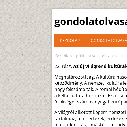
gondolatolvas
KEZDŐLAP
GONDOLATOLVASÁ
Kezdőlap
politikai vezetés
orosz-u
22. rész.
Az új világrend kultúr
Meghatározottság. A kultúra hason
képződmény. A nemzeti kultúra leg
hogy felszámolták. A római hódító
a kelta kultúra hordozói. Ezzel s
örökségét számos nyugat európai 
A világról alkotott képem nemzeti
tartalmaz, mint értékek, érdekek,
hitek, identitás, - másként mond