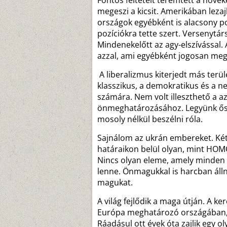
Fontos feltételt teremtett a növe
megeszi a kicsit. Amerikában lezaj
országok egyébként is alacsony pot
pozíciókra tette szert. Versenytárs
Mindenekelőtt az agy-elszívással.
azzal, ami egyébként jogosan megi
A liberalizmus kiterjedt más terület
klasszikus, a demokratikus és a n
számára. Nem volt illeszthető a a
önmeghatározásához. Legyünk őszi
mosoly nélkül beszélni róla.
Sajnálom az ukrán embereket. Ké
határaikon belül olyan, mint HOM
Nincs olyan eleme, amely minden 
lenne. Önmagukkal is harcban álln
magukat.
A világ fejlődik a maga útján. A k
Európa meghatározó országában,
Ráadásul ott évek óta zajlik egy 