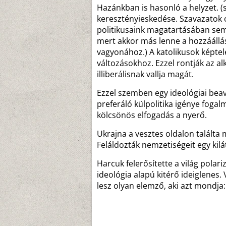
Hazánkban is hasonló a helyzet. (
keresztényieskedése. Szavazatok op
politikusaink magatartásában sem
mert akkor más lenne a hozzáállás
vagyonához.) A katolikusok képtel
változásokhoz. Ezzel rontják az a
illiberálisnak vallja magát.
Ezzel szemben egy ideológiai be
preferáló külpolitika igénye foga
kölcsönös elfogadás a nyerő.
Ukrajna a vesztes oldalon találta 
Feláldozták nemzetiségeit egy kil
Harcuk felerősítette a világ polar
ideológia alapú kitérő ideiglenes.
lesz olyan elemző, aki azt mondja: 