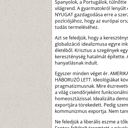
Spanyolok, a Portugálok, túlnőtte 
világrend. A gyarmatokról lenyúlt 
NYUGAT gazdagodása erre a szerzet
pozíciójához, hogy az európai or
tudás termeléséhez.
Azt se feledjük, hogy a keresztény
globalizáció idealizmusa egyre in
életéből. Krisztus a szegények eg
kereszténység hatalmát építette. 
hanyatlásnak indult.
Egyszer minden véget ér. AMER
HÁBORUZÓ LETT. Ideológiákat köve
pragmatizmusnak. Mire észrevette 
a világ csendőrjeként funkcionáln
homeosztázissal. Idealizálta demo
exportjára törekedett. Pedig szem
kommunizmus exportja. Nem tanu
Ne feledjük a liberális eszme a t