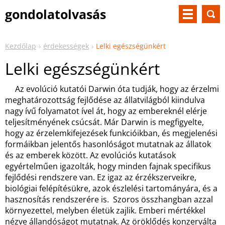
gondolatolvasás
Kezdőlap
érdekességek
Lelki egészségünkért
Lelki egészségünkért
Az evolúció kutatói Darwin óta tudják, hogy az érzelmi
meghatározottság fejlődése az állatvilágból kiindulva
nagy ívű folyamatot ível át, hogy az embereknél elérje
teljesítményének csúcsát. Már Darwin is megfigyelte,
hogy az érzelemkifejezések funkcióikban, és megjelenési
formáikban jelentős hasonlóságot mutatnak az állatok
és az emberek között. Az evolúciós kutatások
egyértelműen igazolták, hogy minden fajnak specifikus
fejlődési rendszere van. Ez igaz az érzékszerveikre,
biológiai felépítésükre, azok észlelési tartományára, és a
hasznosítás rendszerére is. Szoros összhangban azzal
környezettel, melyben életük zajlik. Emberi mértékkel
nézve állandóságot mutatnak. Az öröklődés konzerválta