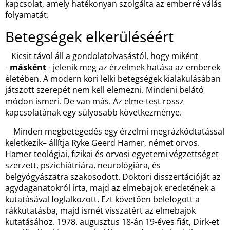
kapcsolat, amely hatékonyan szolgálta az emberré válás
folyamatát.
Betegségek elkerüléséért
Kicsit távol áll a gondolatolvasástól, hogy miként
-
másként
- jelenik meg az érzelmek hatása az emberek
életében. A modern kori lelki betegségek kialakulásában
játszott szerepét nem kell elemezni. Mindeni belátó
módon ismeri. De van más. Az elme-test rossz
kapcsolatának egy súlyosabb következménye.
Minden megbetegedés egy érzelmi megrázkódtatással
keletkezik– állítja Ryke Geerd Hamer, német orvos.
Hamer teológiai, fizikai és orvosi egyetemi végzettséget
szerzett, pszichiátriára, neurológiára, és
belgyógyászatra szakosodott. Doktori disszertációját az
agydaganatokról írta, majd az elmebajok eredetének a
kutatásával foglalkozott. Ezt követően belefogott a
rákkutatásba, majd ismét visszatért az elmebajok
kutatásához. 1978. augusztus 18-án 19-éves fiát, Dirk-et