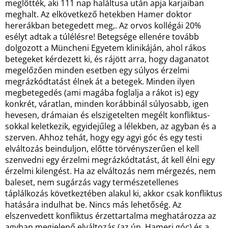
meglőtték, aki 111 nap haláltusa után apja karjaiban
meghalt. Az elkövetkező hetekben Hamer doktor
hererákban betegedett meg,. Az orvos kollégái 20%
esélyt adtak a túlélésre! Betegsége ellenére tovább
dolgozott a Müncheni Egyetem klinikáján, ahol rákos
betegeket kérdezett ki, és rájött arra, hogy daganatot
megelőzően minden esetben egy súlyos érzelmi
megrázkódtatást élnek át a betegek. Minden ilyen
megbetegedés (ami magába foglalja a rákot is) egy
konkrét, váratlan, minden korábbinál súlyosabb, igen
hevesen, drámaian és elszigetelten megélt konfliktus-
sokkal keletkezik, egyidejűleg a lélekben, az agyban és a
szerven. Ahhoz tehát, hogy egy agyi góc és egy testi
elváltozás beinduljon, előtte törvényszerűen el kell
szenvedni egy érzelmi megrázkódtatást, át kell élni egy
érzelmi kilengést. Ha az elváltozás nem mérgezés, nem
baleset, nem sugárzás vagy természetellenes
táplálkozás következtében alakul ki, akkor csak konfliktus
hatására indulhat be. Nincs más lehetőség. Az
elszenvedett konfliktus érzettartalma meghatározza az
agyban megjelenő elváltozás (az ún. Hameri góc) és a