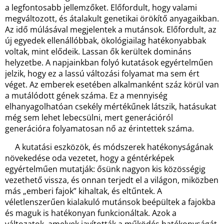
a legfontosabb jellemzőket. Előfordult, hogy valami
megváltozott, és átalakult genetikai örökítő anyagaikban.
Az idő múlásával megjelentek a mutánsok. Előfordult, az
új egyedek ellenállóbbak, ökológiailag hatékonyabbak
voltak, mint elődeik. Lassan ők kerültek domináns
helyzetbe. A napjainkban folyó kutatások egyértelműen
jelzik, hogy ez a lassú változási folyamat ma sem ért
véget. Az emberek esetében alkalmanként száz körül van
a mutálódott gének száma. Ez a mennyiség
elhanyagolhatóan csekély mértékűnek látszik, hatásukat
még sem lehet lebecsülni, mert generációról
generációra folyamatosan nő az érintettek száma.
A kutatási eszközök, és módszerek hatékonyságának
növekedése oda vezetet, hogy a géntérképek
egyértelműen mutatják: ősünk nagyon kis közösségig
vezethető vissza, és onnan terjedt el a világon, miközben
más „emberi fajok” kihaltak, és eltűntek. A
véletlenszerűen kialakuló mutánsok beépültek a fajokba
és maguk is hatékonyan funkcionáltak. Azok a