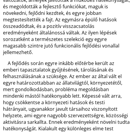
változatok, amelyek javították a működés hatékonyságát,
és megoldották a fejlesztő funkciókat, maguk is
növekedni, fejlődni kezdtek, és egyre jobban
megtestesítették a fajt. Az egymásra épülő hatások
összeadódtak, és a pozitív visszacsatolás
eredményeként általánossá váltak. Az ilyen lépések
sorozatként a természetes szelekció egy egyre
magasabb szintre jutó funkcionális fejlődési vonallal
jellemezhető.
A fejlődés során egyre inkább előtérbe került az
emberi tapasztalatok gyűjtésének, tárolásának és
felhasználásának a szüksége. Az ember az által vált el
egyre határozottabban az állatvilágtól, környezetétől,
mert gondolkodásban, probléma megoldásban
mindenki mástól hatékonyabb lett. Képessé vált arra,
hogy csökkentse a környezeti hatások és testi
hátrányait, ugyanakkor javult társaihoz viszonyított
helyzete, ami egyre nagyobb szervezettségre, közösségi
aktivitásra sarkallta. Ennek eredményeként növelni tudta
hatékonyságát. Kialakult egy különleges elme test