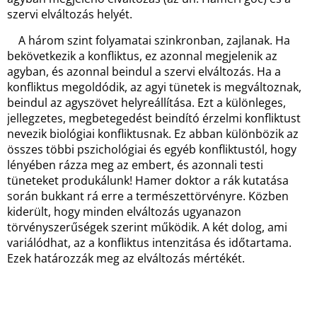
szervi elváltozás helyét.
A három szint folyamatai szinkronban, zajlanak. Ha
bekövetkezik a konfliktus, ez azonnal megjelenik az
agyban, és azonnal beindul a szervi elváltozás. Ha a
konfliktus megoldódik, az agyi tünetek is megváltoznak,
beindul az agyszövet helyreállítása. Ezt a különleges,
jellegzetes, megbetegedést beindító érzelmi konfliktust
nevezik biológiai konfliktusnak. Ez abban különbözik az
összes többi pszichológiai és egyéb konfliktustól, hogy
lényében rázza meg az embert, és azonnali testi
tüneteket produkálunk! Hamer doktor a rák kutatása
során bukkant rá erre a természettörvényre. Közben
kiderült, hogy minden elváltozás ugyanazon
törvényszerűségek szerint működik. A két dolog, ami
variálódhat, az a konfliktus intenzitása és időtartama.
Ezek határozzák meg az elváltozás mértékét.