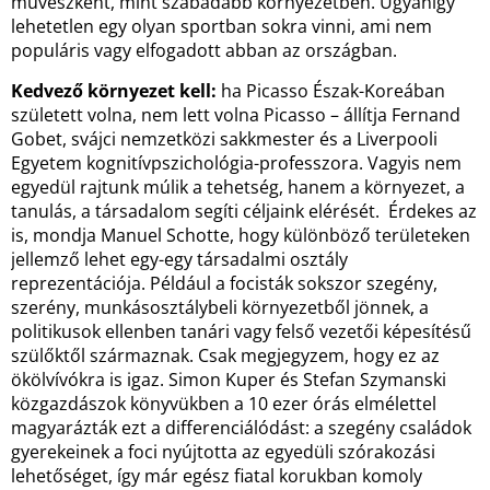
művészként, mint szabadabb környezetben. Ugyanígy
lehetetlen egy olyan sportban sokra vinni, ami nem
populáris vagy elfogadott abban az országban.
Kedvező környezet kell:
ha Picasso Észak-Koreában
született volna, nem lett volna Picasso – állítja Fernand
Gobet, svájci nemzetközi sakkmester és a Liverpooli
Egyetem kognitívpszichológia-professzora. Vagyis nem
egyedül rajtunk múlik a tehetség, hanem a környezet, a
tanulás, a társadalom segíti céljaink elérését. Érdekes az
is, mondja Manuel Schotte, hogy különböző területeken
jellemző lehet egy-egy társadalmi osztály
reprezentációja. Például a focisták sokszor szegény,
szerény, munkásosztálybeli környezetből jönnek, a
politikusok ellenben tanári vagy felső vezetői képesítésű
szülőktől származnak. Csak megjegyzem, hogy ez az
ökölvívókra is igaz. Simon Kuper és Stefan Szymanski
közgazdászok könyvükben a 10 ezer órás elmélettel
magyarázták ezt a differenciálódást: a szegény családok
gyerekeinek a foci nyújtotta az egyedüli szórakozási
lehetőséget, így már egész fiatal korukban komoly