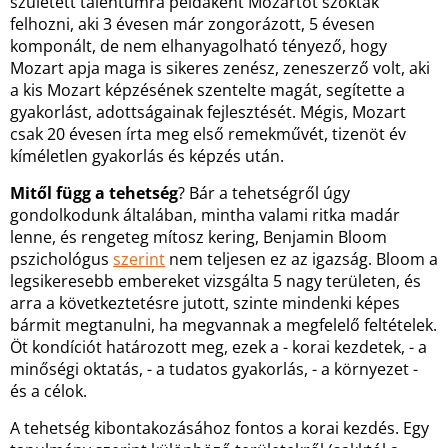
született talentumra példaként Mozartot szokták
felhozni, aki 3 évesen már zongorázott, 5 évesen
komponált, de nem elhanyagolható tényező, hogy
Mozart apja maga is sikeres zenész, zeneszerző volt, aki
a kis Mozart képzésének szentelte magát, segítette a
gyakorlást, adottságainak fejlesztését. Mégis, Mozart
csak 20 évesen írta meg első remekművét, tizenöt év
kíméletlen gyakorlás és képzés után.
Mitől függ a tehetség
? Bár a tehetségről úgy
gondolkodunk általában, mintha valami ritka madár
lenne, és rengeteg mítosz kering, Benjamin Bloom
pszichológus
szerint
nem teljesen ez az igazság. Bloom a
legsikeresebb embereket vizsgálta 5 nagy területen, és
arra a következtetésre jutott, szinte mindenki képes
bármit megtanulni, ha megvannak a megfelelő feltételek.
Öt kondíciót határozott meg, ezek a - korai kezdetek, - a
minőségi oktatás, - a tudatos gyakorlás, - a környezet -
és a célok.
A tehetség kibontakozásához fontos a korai kezdés. Egy