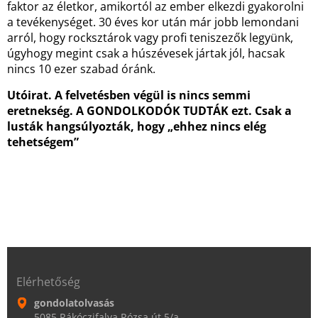
faktor az életkor, amikortól az ember elkezdi gyakorolni
a tevékenységet. 30 éves kor után már jobb lemondani
arról, hogy rocksztárok vagy profi teniszezők legyünk,
úgyhogy megint csak a húszévesek jártak jól, hacsak
nincs 10 ezer szabad óránk.
Utóirat. A felvetésben végül is nincs semmi
eretnekség. A GONDOLKODÓK TUDTÁK ezt. Csak a
lusták hangsúlyozták, hogy „ehhez nincs elég
tehetségem”
Elérhetőség
gondolatolvasás
5085 Rákóczifalva Rózsa út 5/a