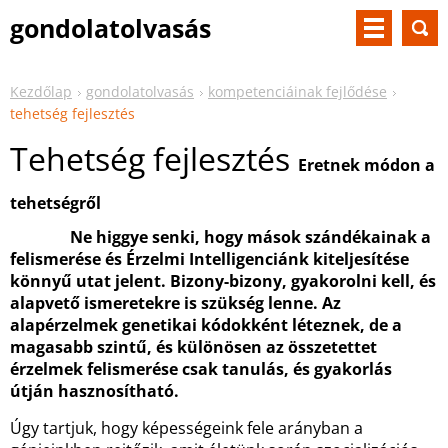
gondolatolvasás
Kezdőlap
gondolatolvasás
kompetenciáinak fejlődése
tehetség fejlesztés
Tehetség fejlesztés
Eretnek módon a
tehetségről
Ne higgye senki, hogy mások szándékainak a
felismerése és Érzelmi Intelligenciánk kiteljesítése
könnyű utat jelent. Bizony-bizony, gyakorolni kell, és
alapvető ismeretekre is szükség lenne. Az
alapérzelmek genetikai kódokként léteznek, de a
magasabb szintű, és különösen az összetettet
érzelmek felismerése csak tanulás, és gyakorlás
útján hasznosítható.
Úgy tartjuk, hogy képességeink fele arányban a