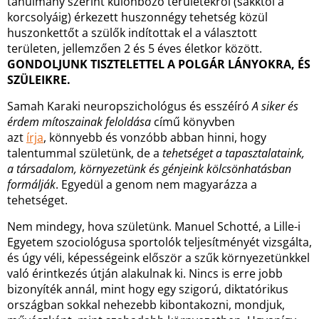
tanulmány szerint különböző területekről (sakktól a
korcsolyáig) érkezett huszonnégy tehetség közül
huszonkettőt a szülők indítottak el a választott
területen, jellemzően 2 és 5 éves életkor között.
GONDOLJUNK TISZTELETTEL A POLGÁR LÁNYOKRA, ÉS
SZÜLEIKRE.
Samah Karaki neuropszichológus és esszéíró
A siker és
érdem mítoszainak feloldása
című könyvben
azt
írja
, könnyebb és vonzóbb abban hinni, hogy
talentummal születünk, de a
tehetséget a tapasztalataink,
a társadalom, környezetünk és génjeink kölcsönhatásban
formálják
. Egyedül a genom nem magyarázza a
tehetséget.
Nem mindegy, hova születünk. Manuel Schotté, a Lille-i
Egyetem szociológusa sportolók teljesítményét vizsgálta,
és úgy véli, képességeink először a szűk környezetünkkel
való érintkezés útján alakulnak ki. Nincs is erre jobb
bizonyíték annál, mint hogy egy szigorú, diktatórikus
országban sokkal nehezebb kibontakozni, mondjuk,