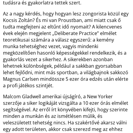
tudásra és gyakorlatra tettek szert.
Az a nagy kérdés, hogy hogyan lesz zongorista közül egy
Kocsis Zoltán? És mi van Proustban, ami miatt csak ő
tudta megfejteni az eltűnt idő nyomait? A kilencvenes
évek elején megjelent „Deliberate Practice” elmélet
teoretikusai számára a válasz egyszerű: a kemény
munka tehetséghez vezet, vagyis mindenki
megközelítően hasonló képességekkel rendelkezik, és a
gyakorlás vezet a sikerhez. A sikerekben azonban
lehetnek különbségek, például a sakkban gyorsabban
lehet fejlődni, mint más sportban, a világbajnok sakkozó
Magnus Carlsen mindössze 5 ezer óra edzés után elérte
a profi játékos szintjét.
Malcom Gladwell amerikai újságíró, a New Yorker
szerzője a siker logikáját vizsgálta a 10 ezer órás elmélet
segítségével. Az erről írt könyvében kifejti, hogy szerinte
minden a munkán és az ismétlésen múlik, és
veleszületett tehetség nincs. Ha szakértővé akarsz válni
egy adott területen, akkor csak szerezd meg az ehhez