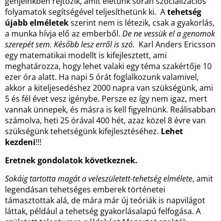
génjeinkben rejtőzik, amit életünk során szocializációs
folyamatok segítségével teljesíthetünk ki. A
tehetség
újabb elméletek
szerint nem is létezik, csak a gyakorlás,
a munka hívja elő az emberből.
De ne vessük el a genomok
szerepét sem. Később lesz erről is szó.
Karl Anders Ericsson
egy matematikai modellt is kifejlesztett, ami
meghatározza, hogy lehet valaki egy téma szakértője 10
ezer óra alatt. Ha napi 5 órát foglalkozunk valamivel,
akkor a kiteljesedéshez 2000 napra van szükségünk, ami
5 és fél évet vesz igénybe. Persze ez így nem igaz, mert
vannak ünnepek, és másra is kell figyelnünk. Reálisabban
számolva, heti 25 órával 400 hét, azaz közel 8 évre van
szükségünk tehetségünk kifejlesztéséhez.
Lehet
kezdeni
!!!
Eretnek gondolatok következnek.
Sokáig tartotta magát a veleszületett-tehetség elmélete
, amit
legendásan tehetséges emberek történetei
támasztottak alá, de mára már új teóriák is napvilágot
láttak, például a tehetség gyakorlásalapú felfogása. A