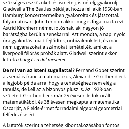
szükséges eszközöket, és ismételj, ismételj, gyakorolj.
Gladwell a The Beatles példáját hozza fel, akik 1960-ban
Hamburg koncerttermeiben gyakoroltak és játszottak
folyamatosan. John Lennon akkor meg is fogalmazta ezt
Astrid Kirchherr német fotósnak, aki nagyon jó
barátságba került a zenekarral. Azt mondta, a napi nyolc
óra gyakorlás miatt fejlődtek, önbizalmuk lett, és már
nem ugyanazokat a számokat ismételték, amiket a
liverpooli félórás próbák alatt. Gladwell szerint ekkor
lettek
a hang és a dal mesterei
.
De mi van az isteni sugallattal
? Fernand Gobet szerint
a zseniális francia matematikus, Alexandre Grothendieck
a legjobb példa arra, hogy a tehetséghez nem elég a
tanulás, de kell az a bizonyos plusz is. Az 1928-ban
született Grothendieck már 25 évesen ledoktorált
matematikából, és 38 évesen megkapta a matematika
Oscarját, a Fields-érmet forradalmi algebrai geometriai
felfedezéseiért.
A kutatók szerint a tehetség kibontakozásában fontos