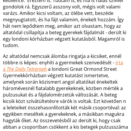
kedvence. Éreztem is. Tudtam is, és ma is hálás szívvel
gondolok rá. Egyszerű asszony volt, mégis volt valami
varázs. Amikor kicsi voltam, az ölébe vett, beszéde
megnyugtatott, és ha fájt valamim, énekelt hozzám. Így
hát nem lepődtem meg, amikor azt olvastam, hogy az
altatódal csillapítja a beteg gyerekek fájdalmát - derült ki
egy londoni kórházban végzett kutatásból. Magamról is
tudom.
Az altatódal nemcsak álomba ringatja a kicsiket, ennél
többre is képes: enyhíti a gyermekek szenvedését -
írta
a
The Daily Telegraph
a londoni Great Ormond Street
Gyermekkórházban végzett kutatást ismertetve,
amelynek során közismert angol altatókat énekeltek
háromévesnél fiatalabb gyerekeknek, közben mérték a
pulzusukat és a fájdalomérzetük változását. A beteg
kicsik közt szívátültetésre várók is voltak. Ezt követően n
a leleteiket összehasonlították két másik csoportéval: az
egyikben meséltek a gyerekeknek, a másikban magukra
hagyták őket. Az összevetésből az derült ki, hogy csak
abban a csoportban csökkent a kis betegek pulzusszáma