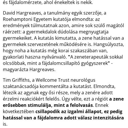
és fájdalomérzete, ahol énekeltek is nekik.
David Hargreaves, a tanulmány egyik szerzője, a
Roehamptoni Egyetem kutatója elmondta: az
eredmények túlmutatnak azon, amire sok szülő magától
ráérzett: a gyermekdalok dúdolása megnyugtatja
gyermekeiket. A kutatás kimutatta, a zene hatással van a
gyermekek szervezetének működésére is. Hangsúlyozta,
hogy noha a kutatás még korai szakaszában van,
gyakorlati haszna nyilvánvaló.
"
A zeneterapeuták sokkal
olcsóbbak, mint a fájdalomcsillapító gyógyszerek
"
-
magyarázta Hargreaves.
Tim Griffiths, a Wellcome Trust neurológus
szaktanácsadója kommentálta a kutatást. Elmondta,
létezik az agynak egy ősi része, mely a zenére adott
érzelmi reakciókért felelős. Úgy vélte, ezt a régiót
a zene
erősebben stimulálja, mint a felolvasás
. Ennek
következtében
csillapodik az izgalmi állapot, ez pedig
hatással van a fájdalomra adott válasz intenzitására
is.