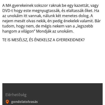
A MA gyerekeinek sokszor raknak be egy kazettát, vagy
DVD-t hogy este megnyugtassák, és elaltassák őket. Ha
az unokáim itt vannak, nálunk két menetes dolog. A
nejem mesét olvas nekik, én pedig énekelek valamit. Bár
tudom, hogy nem, de mégis nekem van a „legszebb
hangom a világon” Mondják az unokáim.
TE IS MESÉLSZ, ÉS ÉNEKELSZ A GYEREKEIDNEK?
Elérhetőség
gondolatolvasás