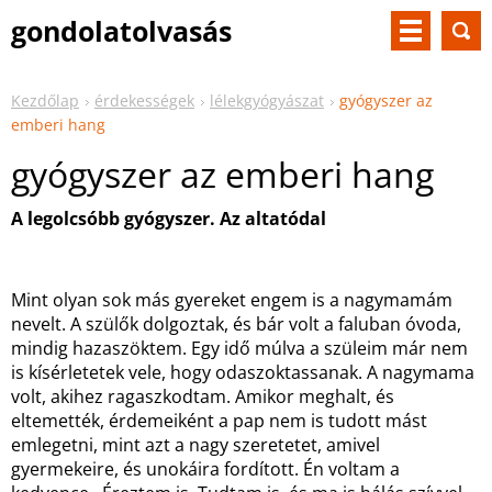
gondolatolvasás
Kezdőlap
érdekességek
lélekgyógyászat
gyógyszer az
emberi hang
gyógyszer az emberi hang
A legolcsóbb gyógyszer. Az altatódal
Mint olyan sok más gyereket engem is a nagymamám
nevelt. A szülők dolgoztak, és bár volt a faluban óvoda,
mindig hazaszöktem. Egy idő múlva a szüleim már nem
is kísérletetek vele, hogy odaszoktassanak. A nagymama
volt, akihez ragaszkodtam. Amikor meghalt, és
eltemették, érdemeiként a pap nem is tudott mást
emlegetni, mint azt a nagy szeretetet, amivel
gyermekeire, és unokáira fordított. Én voltam a