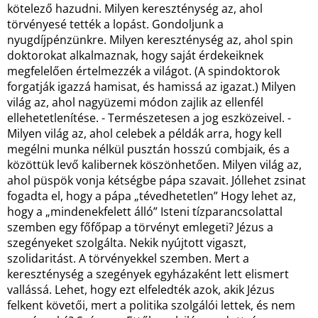
kötelező hazudni. Milyen kereszténység az, ahol
törvényesé tették a lopást. Gondoljunk a
nyugdíjpénzünkre. Milyen kereszténység az, ahol spin
doktorokat alkalmaznak, hogy saját érdekeiknek
megfelelően értelmezzék a világot. (A spindoktorok
forgatják igazzá hamisat, és hamissá az igazat.) Milyen
világ az, ahol nagyüzemi módon zajlik az ellenfél
ellehetetlenítése. - Természetesen a jog eszközeivel. -
Milyen világ az, ahol celebek a példák arra, hogy kell
megélni munka nélkül pusztán hosszú combjaik, és a
közöttük levő kalibernek köszönhetően. Milyen világ az,
ahol püspök vonja kétségbe pápa szavait. Jóllehet zsinat
fogadta el, hogy a pápa „tévedhetetlen” Hogy lehet az,
hogy a „mindenekfelett álló” Isteni tízparancsolattal
szemben egy főfőpap a törvényt emlegeti? Jézus a
szegényeket szolgálta. Nekik nyújtott vigaszt,
szolidaritást. A törvényekkel szemben. Mert a
kereszténység a szegények egyházaként lett elismert
vallássá. Lehet, hogy ezt elfeledték azok, akik Jézus
felkent követői, mert a politika szolgálói lettek, és nem