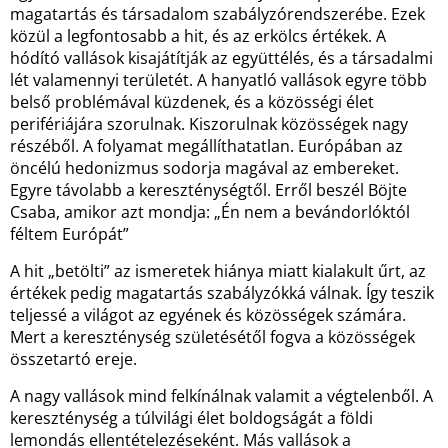
magatartás és társadalom szabályzórendszerébe. Ezek
közül a legfontosabb a hit, és az erkölcs értékek. A
hódító vallások kisajátítják az együttélés, és a társadalmi
lét valamennyi területét. A hanyatló vallások egyre több
belső problémával küzdenek, és a közösségi élet
perifériájára szorulnak. Kiszorulnak közösségek nagy
részéből. A folyamat megállíthatatlan. Európában az
öncélú hedonizmus sodorja magával az embereket.
Egyre távolabb a kereszténységtől. Erről beszél Böjte
Csaba, amikor azt mondja: „Én nem a bevándorlóktól
féltem Európát”
A hit „betölti” az ismeretek hiánya miatt kialakult űrt, az
értékek pedig magatartás szabályzókká válnak. Így teszik
teljessé a világot az egyének és közösségek számára.
Mert a kereszténység születésétől fogva a közösségek
összetartó ereje.
A nagy vallások mind felkínálnak valamit a végtelenből. A
kereszténység a túlvilági élet boldogságát a földi
lemondás ellentételezéseként. Más vallások a