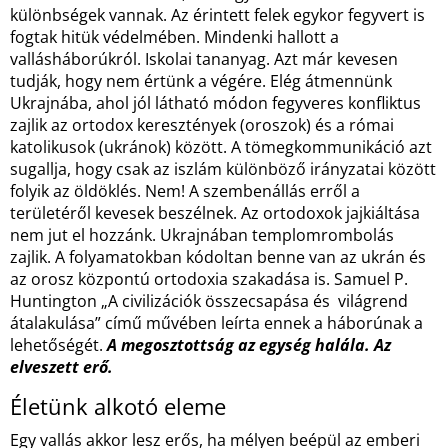
különbségek vannak. Az érintett felek egykor fegyvert is
fogtak hitük védelmében. Mindenki hallott a
vallásháborúkról. Iskolai tananyag. Azt már kevesen
tudják, hogy nem értünk a végére. Elég átmennünk
Ukrajnába, ahol jól látható módon fegyveres konfliktus
zajlik az ortodox keresztények (oroszok) és a római
katolikusok (ukránok) között. A tömegkommunikáció azt
sugallja, hogy csak az iszlám különböző irányzatai között
folyik az öldöklés. Nem! A szembenállás erről a
területéről kevesek beszélnek. Az ortodoxok jajkiáltása
nem jut el hozzánk. Ukrajnában templomrombolás
zajlik. A folyamatokban kódoltan benne van az ukrán és
az orosz központú ortodoxia szakadása is. Samuel P.
Huntington „A civilizációk összecsapása és világrend
átalakulása” című művében leírta ennek a háborúnak a
lehetőségét.
A megosztottság az egység halála. Az
elveszett erő.
Életünk alkotó eleme
Egy vallás akkor lesz erős, ha mélyen beépül az emberi