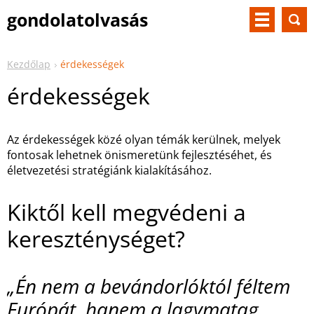
gondolatolvasás
Kezdőlap
érdekességek
érdekességek
Az érdekességek közé olyan témák kerülnek, melyek
fontosak lehetnek önismeretünk fejlesztéséhet, és
életvezetési stratégiánk kialakításához.
Kiktől kell megvédeni a
kereszténységet?
„Én nem a bevándorlóktól féltem
Európát, hanem a lagymatag