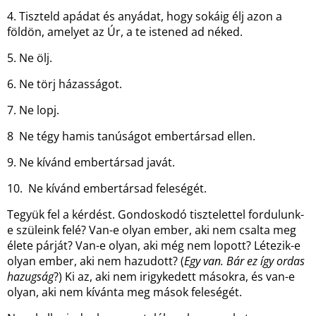
4. Tiszteld apádat és anyádat, hogy sokáig élj azon a
földön, amelyet az Úr, a te istened ad néked.
5. Ne ölj.
6. Ne törj házasságot.
7. Ne lopj.
8 Ne tégy hamis tanúságot embertársad ellen.
9. Ne kívánd embertársad javát.
10. Ne kívánd embertársad feleségét.
Tegyük fel a kérdést. Gondoskodó tisztelettel fordulunk-
e szüleink felé? Van-e olyan ember, aki nem csalta meg
élete párját? Van-e olyan, aki még nem lopott? Létezik-e
olyan ember, aki nem hazudott? (
Egy van. Bár ez így ordas
hazugság
?) Ki az, aki nem irigykedett másokra, és van-e
olyan, aki nem kívánta meg mások feleségét.