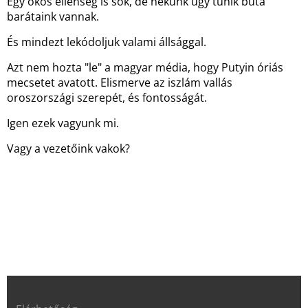
Egy okos ellenség is sok, de nekünk úgy tűnik buta
barátaink vannak.
És mindezt lekódoljuk valami állsággal.
Azt nem hozta "le" a magyar média, hogy Putyin óriás
mecsetet avatott. Elismerve az iszlám vallás
oroszországi szerepét, és fontosságát.
Igen ezek vagyunk mi.
Vagy a vezetőink vakok?