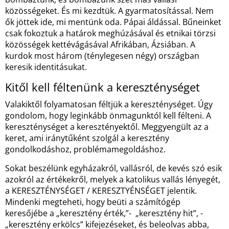
közösségeket. És mi kezdtük. A gyarmatosítással. Nem
ők jöttek ide, mi mentünk oda. Pápai áldással. Bűneinket
csak fokoztuk a határok meghúzásával és etnikai törzsi
közösségek kettévágásával Afrikában, Ázsiában. A
kurdok most három (ténylegesen négy) országban
keresik identitásukat.
Kitől kell féltenünk a kereszténységet
Valakiktől folyamatosan féltjük a kereszténységet. Úgy
gondolom, hogy leginkább önmagunktól kell félteni. A
kereszténységet a keresztényektől. Meggyengült az a
keret, ami iránytűként szolgál a keresztény
gondolkodáshoz, problémamegoldáshoz.
Sokat beszélünk egyházakról, vallásról, de kevés szó esik
azokról az értékekről, melyek a katolikus vallás lényegét,
a KERESZTÉNYSÉGET / KERESZTYÉNSÉGET jelentik.
Mindenki megteheti, hogy beüti a számítógép
keresőjébe a „keresztény érték,”- „keresztény hit”, -
„keresztény erkölcs” kifejezéseket, és beleolvas abba,