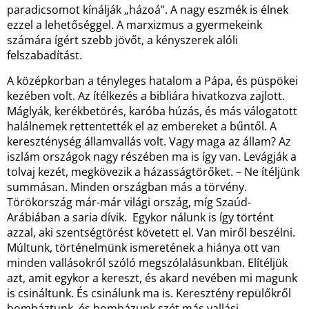
paradicsomot kínálják „házoá”. A nagy eszmék is élnek
ezzel a lehetőséggel. A marxizmus a gyermekeink
számára ígért szebb jövőt, a kényszerek alóli
felszabadítást.
A középkorban a tényleges hatalom a Pápa, és püspökei
kezében volt. Az ítélkezés a bibliára hivatkozva zajlott.
Máglyák, kerékbetörés, karóba húzás, és más válogatott
halálnemek rettentették el az embereket a bűntől. A
kereszténység államvallás volt. Vagy maga az állam? Az
iszlám országok nagy részében ma is így van. Levágják a
tolvaj kezét, megkövezik a házasságtörőket. – Ne ítéljünk
summásan. Minden országban más a törvény.
Törökország már-már világi ország, míg Szaúd-
Arábiában a saria dívik. Egykor nálunk is így történt
azzal, aki szentségtörést követett el. Van miről beszélni.
Múltunk, történelmünk ismeretének a hiánya ott van
minden vallásokról szóló megszólalásunkban. Elítéljük
azt, amit egykor a kereszt, és akard nevében mi magunk
is csináltunk. És csinálunk ma is. Keresztény repülőkről
bombáztunk, és bombázunk szét más vallási