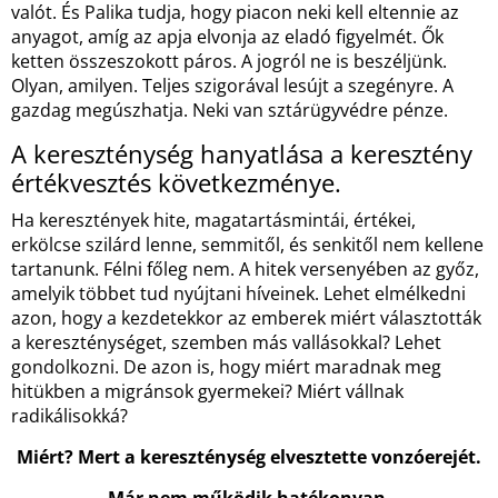
valót. És Palika tudja, hogy piacon neki kell eltennie az
anyagot, amíg az apja elvonja az eladó figyelmét. Ők
ketten összeszokott páros. A jogról ne is beszéljünk.
Olyan, amilyen. Teljes szigorával lesújt a szegényre. A
gazdag megúszhatja. Neki van sztárügyvédre pénze.
A kereszténység hanyatlása a keresztény
értékvesztés következménye.
Ha keresztények hite, magatartásmintái, értékei,
erkölcse szilárd lenne, semmitől, és senkitől nem kellene
tartanunk. Félni főleg nem. A hitek versenyében az győz,
amelyik többet tud nyújtani híveinek. Lehet elmélkedni
azon, hogy a kezdetekkor az emberek miért választották
a kereszténységet, szemben más vallásokkal? Lehet
gondolkozni. De azon is, hogy miért maradnak meg
hitükben a migránsok gyermekei? Miért vállnak
radikálisokká?
Miért? Mert a kereszténység elvesztette vonzóerejét.