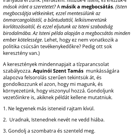
irányába érzünk.
(Kérdezem: hisszük-e Istent, és érezzük-e
mások iránt a szeretetet?
A
másik a megbocsátás
.
(Isten
megbocsájtja vétkeinket, ezzel mentesülünk az
önmarcangolástól, a bűntudattól, lelkiismeretünk
korlátozásaitól, és ezzel eljutunk az Isteni szabadság
birodalmába. Az Isteni példa alapján a megbocsátás minden
ember kötelessége
. Lehet, hogy ez nem vonatkozik a
politika csúcsán tevékenykedőkre? Pedig ott sok
keresztény van.)
A keresztények mindennapjait a tízparancsolat
szabályozza.
Aquinói Szent Tamás
munkásságára
alapozva felsorolás szerűen tekintsük át, és
gondolkozzunk el azon, hogy mi magunk, és
környezetünk, hogy viszonyul hozzá. Gondoljunk
vezetőinkre is, akiknek példát kellene mutatniuk.
1. Ne legyenek más isteneid rajtam kívül.
2. Uradnak, Istenednek nevét ne vedd hiába.
3. Gondolj a szombatra és szenteld meg.