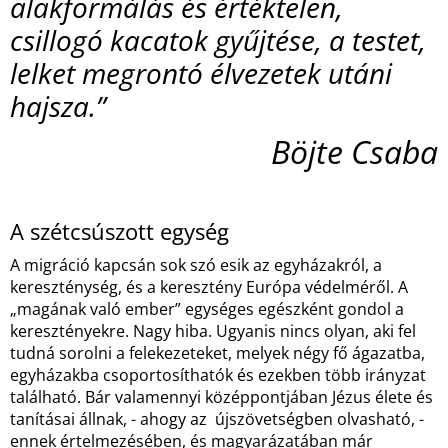
alakformálás és értéktelen,
csillogó kacatok gyűjtése, a testet,
lelket megrontó élvezetek utáni
hajsza.”
Böjte Csaba
A szétcsúszott egység
A migráció kapcsán sok szó esik az egyházakról, a
kereszténység, és a keresztény Európa védelméről. A
„magának való ember” egységes egészként gondol a
keresztényekre. Nagy hiba. Ugyanis nincs olyan, aki fel
tudná sorolni a felekezeteket, melyek négy fő ágazatba,
egyházakba csoportosíthatók és ezekben több irányzat
található. Bár valamennyi középpontjában Jézus élete és
tanításai állnak, - ahogy az újszövetségben olvasható, -
ennek értelmezésében, és magyarázatában már