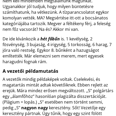
Nem kell mindenben megtalálnunk magunkat.
Ugyanakkor jól tudjuk, hogy milyen büntetésre
számíthatunk, ha vétkezünk. A tízparancsolatot egykor
komolyan vették. MA? Megsértése itt-ott a bocsánatos
kategóriájába tartozik. Megver a féltékeny férj, a feleség
nem főz vacsorát? Na és? Akkor mi van.
De ide kívánkozik a
hét főbűn
is. 1 kevélység, 2
fösvénység, 3 bujaság, 4 irigység, 5 torkosság, 6 harag, 7
jóra való restség. Egykor 8. bűnként a hazugságot
említették. Már elemezni sem merem, mert egyesek
haragudni fognak rám.
A vezetői példamutatás
A vezetők mindig példaképek voltak. Cselekvési, és
magatartás mintát adtak követőiknek. Ebben rejlett az
erejük. Mára mindez erősen megváltozott. „S” polgártárs
egy „álamfőhöz” hasonlóan plagizálta disszertációját.
(Plágium = lopás.) „S” esetében nem történt semmi,
pedig „S”
nagyon nagy
keresztény. Sőt! Vezetője egy
keresztény pártnak. Úgy tűnik, hogy egy szint fölött