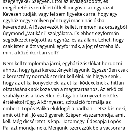
szegényeké? Szégyen. Ettől az elvilágosodott, és
megélhetési szemlélettől kell megóvni az egyházat.
Kevesen tudják, vagy fel sem figyeltek arra, hogy egy
egyházmegye milyen pénzügyi machinációkba
keveredett. A főszervezőt ki kellett menteni az országból
úgymond „Vatikáni” szolgálatra. És ehhez egyformán
segédkezet nyújtott az egyház, és az állam. Lehet, hogy
csak Isten előtt vagyunk egyformák, a jog részrehajló,
mint a középkorban volt?
Nem kell templomba járni, egyházi zászlókat hordozni
ahhoz, hogy igazi keresztények legyünk. Egyszerűen csak
a keresztény normák szerint kell élni. Ne higgye senki,
hogy az etika könyveknek, az etikai kódexeknek a hittan
oktatásának sok köze van a magatartáshoz. Az erkölcsi
szabályozás a közvetlen és tágabb környezet erkölcsi
értékeitől függ. A környezet, szituáció formálja az
embert. Lopós Palika elüldögél a padban. Tetszik is neki,
amit ott hall. Jó eszű gyerek. Szépen visszamondja, amit
kell. Még dícséretet is kap. Hazamegy. Édesapja Lopós
Pál azt mondja neki. Menjünk, szerezzük be a vacsorára