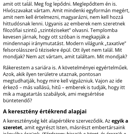
amit ott talál. Meg fog lepődni. Meglepődtem én is.
Hívószavakat vártam. Amit mindenki egyformán megért,
amit nem kell értelmezni, magyarázni, nem kell hozzá
hittudósnak lenni. Ugyanis az emberek nem szeretnek
filozófiai szintű „szintéziseket” olvasni. Templomba
kevesen járnak, hogy ott szóban is megkapják a
mindennapi iránymutatást. Modern világunk „taxatíve”
felsorolásszerű tézisekre épül. Ott ilyet nem talál. Mit
mondjak? Nem azt vártam, amit találtam. Mit mondjak?
Rákerestem a sariára is. A követelményei egyértelműek.
Azok, akik ilyen területre utaznak, pontosan
megtudhatják, hogy mire kell vigyázniuk. Vajon az ide
érkező – más vallású, hitű – emberek is tudják, hogy itt
mik a magatartás szabályok, ami megsértése
büntetendő?
A keresztény értékrend alapjai
A kereszténység két alapértékre szerveződik. Az
egyik a
szeretet
, amit egyrészt Isten, másrészt embertársaink