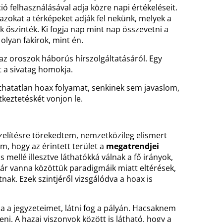
ió felhasználásával adja közre napi értékeléseit.
azokat a térképeket adják fel nekünk, melyek a
őszinték. Ki fogja nap mint nap összevetni a
olyan fakírok, mint én.
 oroszok háborús hírszolgáltatásáról. Egy
nt a sivatag homokja.
thatatlan hoax folyamat, senkinek sem javaslom,
keztetéskét vonjon le.
lítésre törekedtem, nemzetközileg elismert
am, hogy az érintett terület a
megatrendjei
 mellé illesztve láthatókká válnak a fő irányok,
ár vanna közöttük paradigmáik miatt eltérések,
ak. Ezek szintjéről vizsgálódva a hoax is
ssa a jegyzeteimet, látni fog a pályán. Hacsaknem
eni. A hazai viszonyok között is látható, hogy a