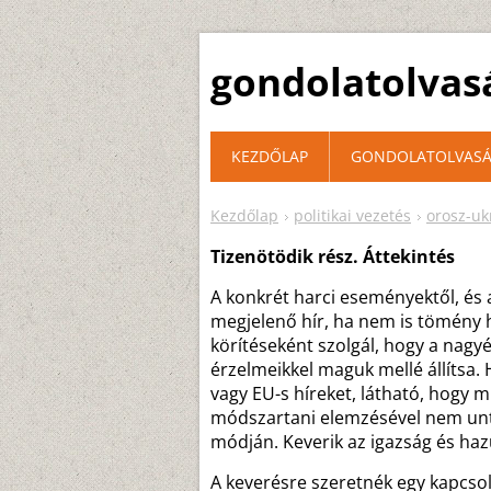
gondolatolvas
KEZDŐLAP
GONDOLATOLVASÁ
Kezdőlap
politikai vezetés
orosz-u
Tizenötödik rész. Áttekintés
A konkrét harci eseményektől, és
megjelenő hír, ha nem is tömény 
körítéseként szolgál, hogy a nagy
érzelmeikkel maguk mellé állítsa.
vagy EU-s híreket, látható, hogy 
módszartani elemzésével nem unt
módján. Keverik az igazság és haz
A keverésre szeretnék egy kapcsol