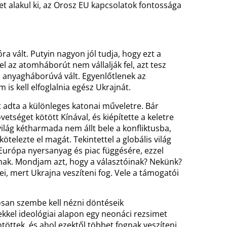
t alakul ki, az Orosz EU kapcsolatok fontossága
lt. Putyin nagyon jól tudja, hogy ezt a
el az atomháborút nem vállalják fel, azt tesz
ú anyagháborúvá vált. Egyenlőtlenek az
 is kell elfoglalnia egész Ukrajnát.
t adta a különleges katonai műveletre. Bár
vetséget kötött Kínával, és kiépítette a keletre
ilág kétharmada nem állt bele a konfliktusba,
kötelezte el magát. Tekintettel a globális világ
Európa nyersanyag és piac függésére, ezzel
ának. Mondjam azt, hogy a választóinak? Nekünk?
, mert Ukrajna veszíteni fog. Vele a támogatói
san szembe kell nézni döntéseik
kkel ideológiai alapon egy neonáci rezsimet
öttek, és ahol ezektől többet fognak veszíteni.