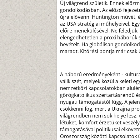
Új világrend születik. Ennek előz
gondolkodásban. Az előző fejezet
újra elővenni Huntington művét, é
az USA stratégiai műhelyeivel. Eg
előre menekülésével. Ne feledjük
elengedhetetlen a proxi háborúk s
bevételt. Ha globálisan gondolkodu
maradt. Kitörési pontja már csak U
A háború eredményeként - kulturál
válik szét, melyek közül a keleti 
nemzetközi kapcsolatokban alulért
görögkatolikus szertartásrendű és
nyugati támogatástól függ. A jele
csökkenni fog, mert a Ukrajna prox
világrendben nem sok helye lesz. A
létüket, komfort érzetüket veszély
támogatásával politikusai elkövetn
Oroszország közötti kapcsolatok ú