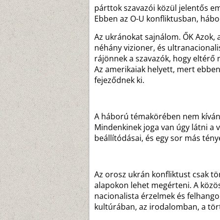
párttok szavazói közül jelentős 
Ebben az O-U konfliktusban, háb
Az ukránokat sajnálom. ŐK Azok, 
néhány vizioner, és ultranacionali
rájönnek a szavazók, hogy eltérő 
Az amerikaiak helyett, mert ebbe
fejeződnek ki.
A háború témakörében nem kíván
Mindenkinek joga van úgy látni a v
beállítódásai, és egy sor más tény
Az orosz ukrán konfliktust csak tö
alapokon lehet megérteni. A közös
nacionalista érzelmek és felhangok
kultúrában, az irodalomban, a tö