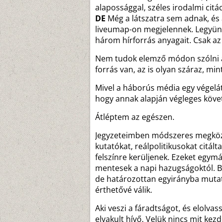
alapossággal, széles irodalmi citác
DE
Még a látszatra sem adnak, és 
liveumap-on megjelennek. Legyünk 
három hírforrás anyagait. Csak az 
Nem tudok elemző módon szólni az
forrás van, az is olyan száraz, mi
Mivel a háborús média egy végelá
hogy annak alapján végleges követ
Átléptem az egészen.
Jegyzeteimben módszeres megköze
kutatókat, reálpolitikusokat citált
felszínre kerüljenek. Ezeket egymás
mentesek a napi hazugságoktól. B
de határozottan egyirányba mutatn
érthetővé válik.
Aki veszi a fáradtságot, és elolva
elvakult hívő. Velük nincs mit kezd