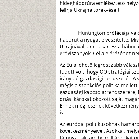
hidegháborúra emlékeztető helyze
felírja Ukrajna törekvéseit
Huntington próféciája valóra vá
háborút a nyugat elveszítette. Miv
Ukrajnával, amit akar. Ez a hábor
erőviszonyok. Célja eléréséhez nem
Az Eu a lehető legrosszabb válasz
tudott volt, hogy OO stratégiai szö
irányuló gazdasági rendszerét. A v
mégis a szankciós politika mellett 
gazdasági kapcsolatrendszerére, 
óriási károkat okozott saját mag
Ennek még lesznek következményei
is.
Az európai politikusoknak hamaro
következményeivel. Azokkal, melye
támogattak, amibe milliárdokat önt