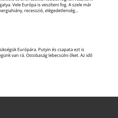
gatya. Vele Európa is veszíteni fog. A szele már
energiahiány, recesszió, elégedetlenség…
ükségük Európára. Putyin és csapata ezt is
günk van rá. Ostobaság lebecsülni őket. Az idő