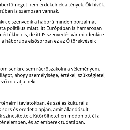
embertömeget nem érdekelnek a tények. Ők hívők.
orúban is számosan vannak.
akik elszenvedik a háború minden borzalmát
sta politikus miatt. Itt Európában is hamarosan
mértékben is, de itt IS szenvedés vár mindenkire.
n a háborúba elsősorban ez az Ő törekvéseik
om senkire sem ráerőszakolni a véleményem.
ilágot, ahogy személyisége, értékei, szükségletei,
ező mutatja neki.
rténelmi távlatokban, és széles kulturális
 sors és eredet alapján, amit állandósult
 színesítettek. Kitörölhetetlen módon ott él a
rténelemben, és az emberek tudatában.