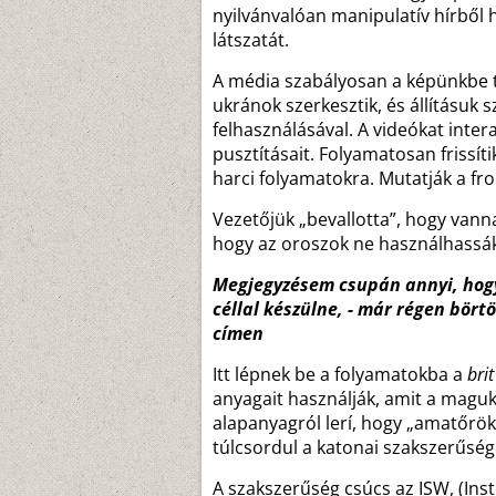
nyilvánvalóan manipulatív hírből h
látszatát.
A média szabályosan a képünkbe t
ukránok szerkesztik, és állításuk 
felhasználásával. A videókat intera
pusztításait. Folyamatosan frissíti
harci folyamatokra. Mutatják a fr
Vezetőjük „bevallotta”, hogy vann
hogy az oroszok ne használhassák
Megjegyzésem csupán annyi, hogyh
céllal készülne, - már régen bör
címen
Itt lépnek be a folyamatokba a
bri
anyagait használják, amit a maguk
alapanyagról lerí, hogy „amatőrök
túlcsordul a katonai szakszerűség
A szakszerűség csúcs az ISW, (Ins