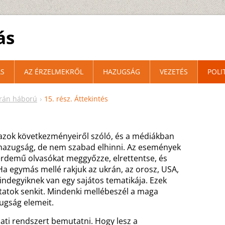
ás
S
AZ ÉRZELMEKRŐL
HAZUGSÁG
VEZETÉS
POLI
krán háború
15. rész. Áttekintés
 azok következményeiről szóló, és a médiákban
hazugság, de nem szabad elhinni. Az események
érdemű olvasókat meggyőzze, elrettentse, és
 Ha egymás mellé rakjuk az ukrán, az orosz, USA,
mindegyiknek van egy sajátos tematikája. Ezek
atok senkit. Mindenki mellébeszél a maga
ugság elemeit.
ati rendszert bemutatni. Hogy lesz a