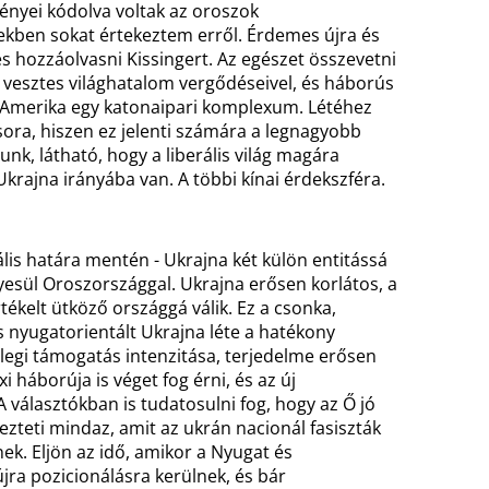
ményei kódolva voltak az oroszok
ekben sokat értekeztem erről. Érdemes újra és
s hozzáolvasni Kissingert. Az egészet összevetni
y vesztes világhatalom vergődéseivel, és háborús
. Amerika egy katonaipari komplexum. Létéhez
ora, hiszen ez jelenti számára a legnagyobb
nk, látható, hogy a liberális világ magára
krajna irányába van. A többi kínai érdekszféra.
is határa mentén - Ukrajna két külön entitássá
egyesül Oroszországgal. Ukrajna erősen korlátos, a
ékelt ütköző országgá válik. Ez a csonka,
 nyugatorientált Ukrajna léte a hatékony
nlegi támogatás intenzitása, terjedelme erősen
i háborúja is véget fog érni, és az új
 választókban is tudatosulni fog, hogy az Ő jó
ezteti mindaz, amit az ukrán nacionál fasiszták
ek. Eljön az idő, amikor a Nyugat és
jra pozicionálásra kerülnek, és bár