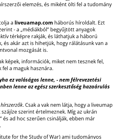
írszerzői elemzés, és miként ölti fel a tudomány
olja a
liveuamap.com
háborús híroldalt. Ezt
szerint - a „médiákból” begyűjtött anyagok
ktív térképre rakják, és láthatjuk a háború
k, és akár azt is hihetjük, hogy rálátásunk van a
ontvonal mozgását is.
ak képek, információk, miket nem tesznek fel,
 fel a maguk hasznára.
a ez valóságos lenne, - nem félrevezetési
tönben lenne az egész szerkesztőség hazaárulás
t hírszerzők
. Csak a vak nem látja, hogy a liveumap
 szájíze szerint értelmeznek. Míg az ukrán
” és ad hoc szerűen csinálják, ebben már
.
titute for the Study of War) ami tudományos