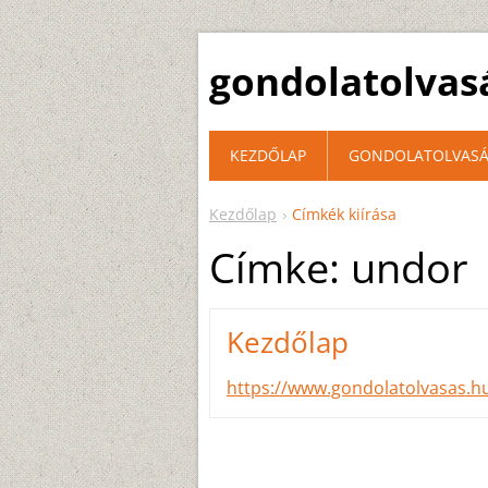
gondolatolvas
KEZDŐLAP
GONDOLATOLVASÁ
Kezdőlap
Címkék kiírása
Címke: undor
Kezdőlap
https://www.gondolatolvasas.