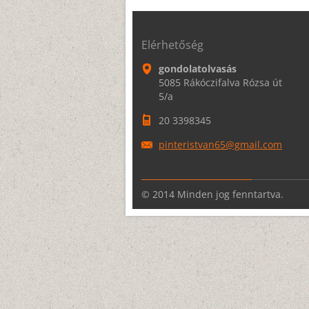
Elérhetőség
gondolatolvasás
5085 Rákóczifalva Rózsa út
5/a
20 3398345
pinteris
tvan65@g
mail.com
© 2014 Minden jog fenntartva.