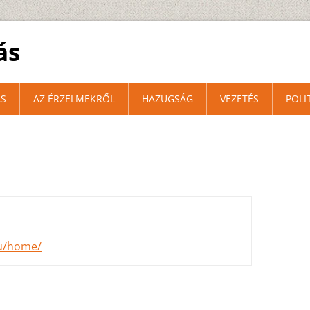
ás
S
AZ ÉRZELMEKRŐL
HAZUGSÁG
VEZETÉS
POLI
hu/home/