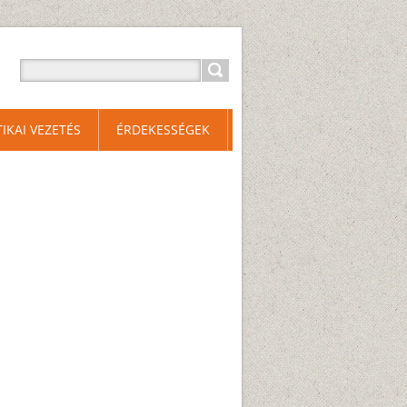
TIKAI VEZETÉS
ÉRDEKESSÉGEK