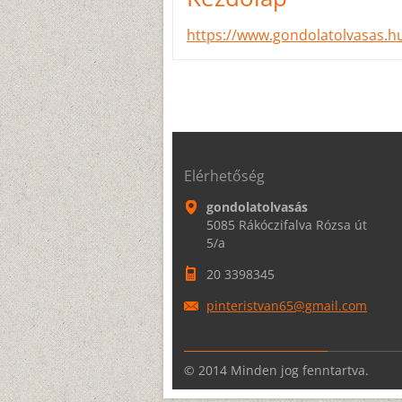
https://www.gondolatolvasas.
Elérhetőség
gondolatolvasás
5085 Rákóczifalva Rózsa út
5/a
20 3398345
pinteris
tvan65@g
mail.com
© 2014 Minden jog fenntartva.