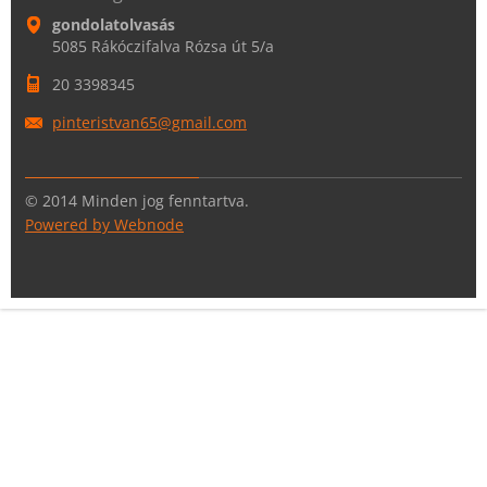
gondolatolvasás
5085 Rákóczifalva Rózsa út 5/a
20 3398345
pinteris
tvan65@g
mail.com
© 2014 Minden jog fenntartva.
Powered by Webnode