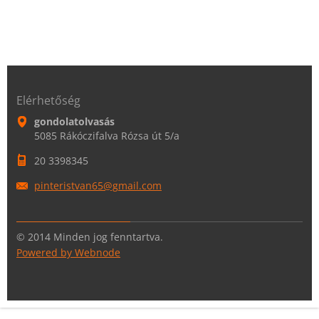
Elérhetőség
gondolatolvasás
5085 Rákóczifalva Rózsa út 5/a
20 3398345
pinteris
tvan65@g
mail.com
© 2014 Minden jog fenntartva.
Powered by Webnode