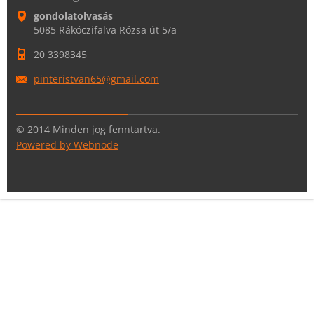
gondolatolvasás
5085 Rákóczifalva Rózsa út 5/a
20 3398345
pinteris
tvan65@g
mail.com
© 2014 Minden jog fenntartva.
Powered by Webnode