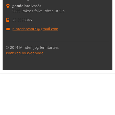
gondolatolvasás
5085 Rákóczifalva Rózsa út 5/a
20 3398345
pinteris
tvan65@g
mail.com
© 2014 Minden jog fenntartva.
Powered by Webnode